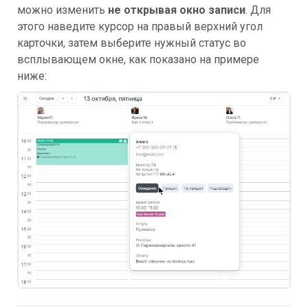
можно изменить
не открывая окно записи
. Для
этого наведите курсор на правый верхний угол
карточки, затем выберите нужный статус во
всплывающем окне, как показано на примере
ниже: