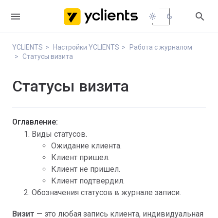


light_mode
dark_mode
YCLIENTS
Настройки YCLIENTS
Работа с журналом
Статусы визита
Статусы визита
Оглавление:
Виды статусов.
Ожидание клиента.
Клиент пришел.
Клиент не пришел.
Клиент подтвердил.
Обозначения статусов в журнале записи.
Визит
— это любая запись клиента, индивидуальная