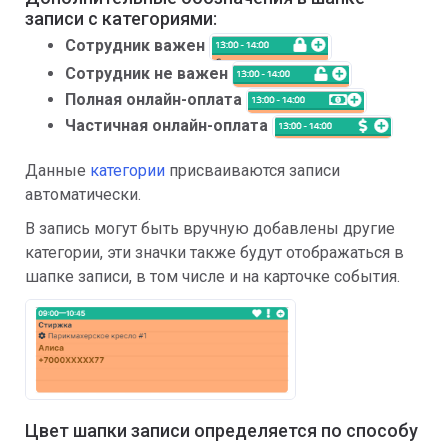
записи с категориями:
Сотрудник важен
Сотрудник не важен
Полная онлайн-оплата
Частичная онлайн-оплата
Данные
категории
присваиваются записи
автоматически.
В запись могут быть вручную добавлены другие
категории, эти значки также будут отображаться в
шапке записи, в том числе и на карточке события.
Цвет шапки записи определяется по способу