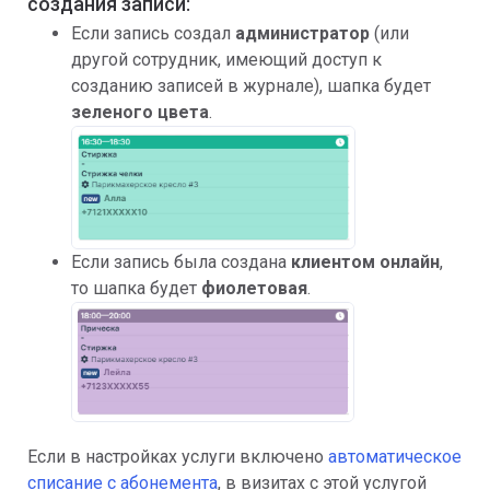
создания записи:
Если запись создал
администратор
(или
другой сотрудник, имеющий доступ к
созданию записей в журнале), шапка будет
зеленого цвета
.
Если запись была создана
клиентом онлайн
,
то шапка будет
фиолетовая
.
Если в настройках услуги включено
автоматическое
списание с абонемента
, в визитах с этой услугой