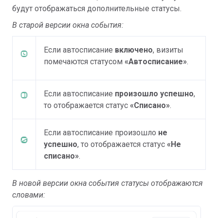
будут отображаться дополнительные статусы.
В старой версии окна события:
Если автосписание
включено
, визиты
помечаются статусом
«Автосписание»
.
Если автосписание
произошло успешно
,
то отображается статус
«Списано»
.
Если автосписание произошло
не
успешно
, то отображается статус
«Не
списано»
.
В новой версии окна события статусы отображаются
словами: