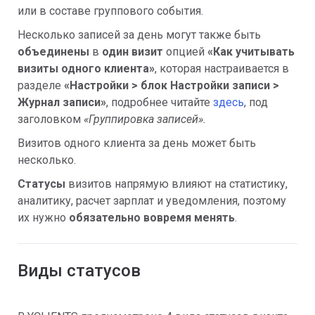
или в составе группового события.
Несколько записей за день могут также быть
объединены
в
один визит
опцией
«
Как учитывать
визиты одного клиента
»
, которая настраивается в
разделе
«
Настройки > блок Настройки записи >
Журнал записи»
, подробнее читайте
здесь
, под
заголовком
«Группировка записей».
Визитов одного клиента за день может быть
несколько.
Статусы
визитов напрямую влияют на статистику,
аналитику, расчет зарплат и уведомления, поэтому
их нужно
обязательно вовремя менять
.
Виды статусов