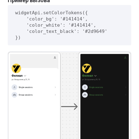
Пример вызова
widgetApi.setColorTokens({

    'color_bg': '#141414',

    'color_white': '#141414',

    'color_text_black': '#2d9649'

})