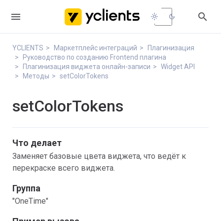


light_mode
dark_mode
YCLIENTS
Маркетплейс интеграций
Плагинизация
Руководство по созданию Frontend плагина
Плагинизация виджета онлайн-записи
Widget API
Методы
setColorTokens
setColorTokens
Что делает
Заменяет базовые цвета виджета, что ведёт к
перекраске всего виджета.
Группа
"OneTime"