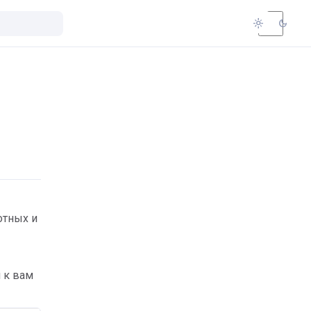
light_mode
dark_mode
отных и
 к вам