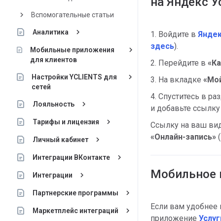
на Яндекс У
keyboard_arrow_right
Вспомогательные статьи
keyboard_arrow_right
Аналитика
1. Войдите в
Яндек
здесь
).
keyboard_arrow_right
Мобильные приложения
для клиентов
2. Перейдите в
«
Ка
keyboard_arrow_right
Настройки YCLIENTS для
3. На вкладке
«
Мо
сетей
4. Спуститесь в ра
keyboard_arrow_right
Лояльность
и добавьте ссылку
keyboard_arrow_right
Тарифы и лицензия
Ссылку на ваш вид
«
Онлайн-запись»
keyboard_arrow_right
Личный кабинет
keyboard_arrow_right
Интеграции ВКонтакте
Мобильное 
keyboard_arrow_right
Интеграции
keyboard_arrow_right
Партнерские программы
Если вам удобнее
keyboard_arrow_right
Маркетплейс интеграций
приложение
Услуг