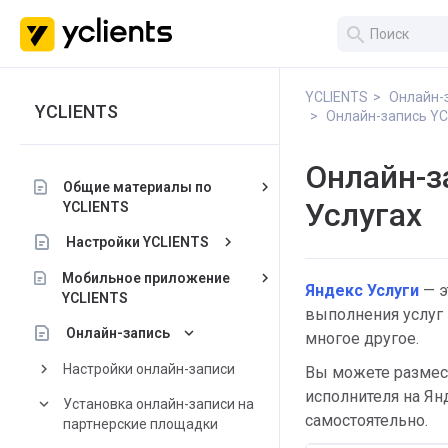
search
YCLIENTS
Онлайн-
YCLIENTS
Онлайн-запись YC
Онлайн-з
keyboard_arrow_right
Общие материалы по
Услугах
YCLIENTS
keyboard_arrow_right
Настройки YCLIENTS
keyboard_arrow_right
Мобильное приложение
Яндекс Услуги
— э
YCLIENTS
выполнения услуг 
keyboard_arrow_down
Онлайн-запись
многое другое.
keyboard_arrow_right
Настройки онлайн-записи
Вы можете размес
исполнителя на Ян
keyboard_arrow_down
Установка онлайн-записи на
самостоятельно.
партнерские площадки