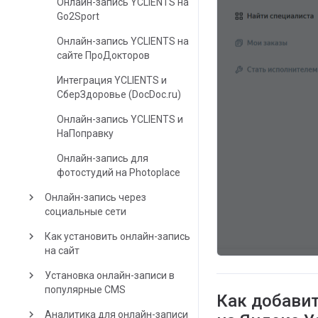
Онлайн-запись YCLIENTS на
Go2Sport
Онлайн-запись YCLIENTS на
сайте ПроДокторов
Интеграция YCLIENTS и
СберЗдоровье (DocDoc.ru)
Онлайн-запись YCLIENTS и
НаПоправку
Онлайн-запись для
фотостудий на Photoplace
keyboard_arrow_right
Онлайн-запись через
социальные сети
keyboard_arrow_right
Как установить онлайн-запись
на сайт
keyboard_arrow_right
Установка онлайн-записи в
популярные CMS
Как добавит
keyboard_arrow_right
Аналитика для онлайн-записи