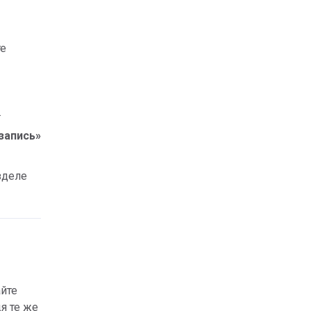
те
.
запись»
зделе
йте
я те же