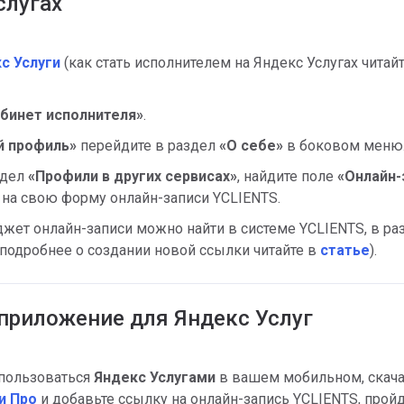
слугах
с Услуги
(как стать исполнителем на Яндекс Услугах читай
бинет исполнителя»
.
й профиль»
перейдите в раздел
«
О себе»
в боковом меню
здел
«
Профили в других сервисах»
, найдите поле
«
Онлайн-
 на свою форму онлайн-записи YCLIENTS.
жет онлайн-записи можно найти в системе YCLIENTS, в ра
(подробнее о создании новой ссылки читайте в
статье
).
приложение для Яндекс Услуг
 пользоваться
Яндекс Услугами
в вашем мобильном, скача
и Про
и добавьте ссылку на онлайн-запись YCLIENTS, пройд