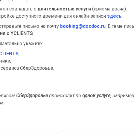
ен совпадать с
длительностью услуги
(приема врача).
тройке доступного времени для онлайн-записи
здесь
.
 отправьте письмо на почту
booking@docdoc.ru
. В теме пис
ия с YCLIENTS
.
язательно укажите:
YCLIENTS
;
ники;
 сервиса СберЗдоровье.
ервисом
СберЗдоровье
происходит по
одной услуге
, например
ем
.