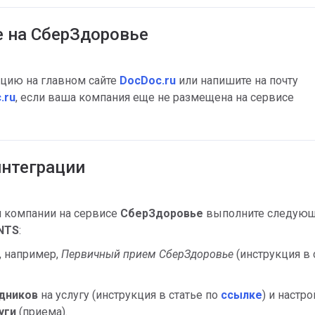
 на СберЗдоровье
ацию на главном сайте
DocDoc.ru
или напишите на почту
.ru
, если ваша компания еще не размещена на сервисе
интеграции
 компании на сервисе
СберЗдоровье
выполните следую
NTS
:
, например,
Первичный прием СберЗдоровье
(инструкция в 
дников
на услугу (инструкция в статье по
ссылке
) и настро
уги
(приема).