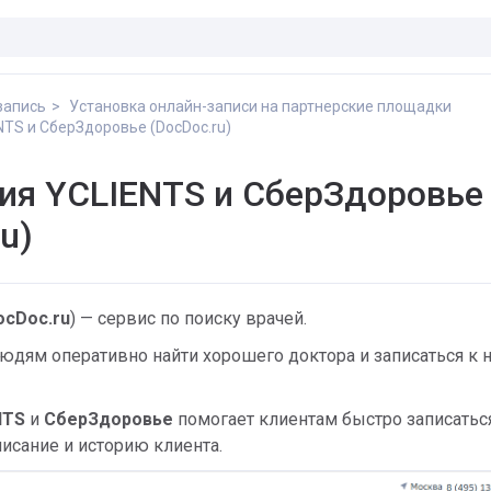
запись
Установка онлайн-записи на партнерские площадки
NTS и СберЗдоровье (DocDoc.ru)
ия YCLIENTS и СберЗдоровье
u)
ocDoc.ru
) — сервис по поиску врачей.
юдям оперативно найти хорошего доктора и записаться к 
NTS
и
СберЗдоровье
помогает клиентам быстро записаться
писание и историю клиента.