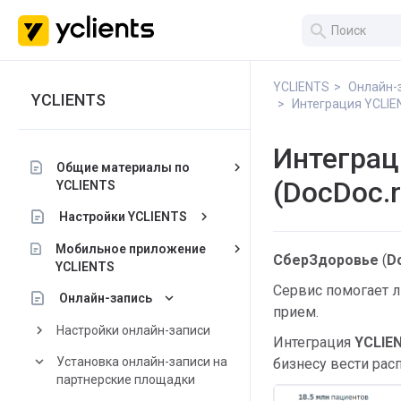
search
YCLIENTS
Онлайн-
YCLIENTS
Интеграция YCLIE
Интеграц
keyboard_arrow_right
Общие материалы по
(DocDoc.r
YCLIENTS
keyboard_arrow_right
Настройки YCLIENTS
keyboard_arrow_right
Мобильное приложение
СберЗдоровье
(
D
YCLIENTS
Сервис помогает л
keyboard_arrow_down
Онлайн-запись
прием.
keyboard_arrow_right
Настройки онлайн-записи
Интеграция
YCLIE
keyboard_arrow_down
Установка онлайн-записи на
бизнесу вести рас
партнерские площадки