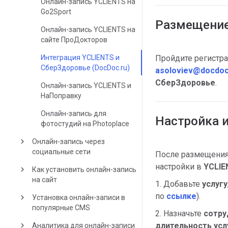
Онлайн-запись YCLIENTS на
Go2Sport
Размещение
Онлайн-запись YCLIENTS на
сайте ПроДокторов
Пройдите регистр
Интеграция YCLIENTS и
СберЗдоровье (DocDoc.ru)
asoloviev@docdoc
СберЗдоровье
.
Онлайн-запись YCLIENTS и
НаПоправку
Онлайн-запись для
Настройка 
фотостудий на Photoplace
keyboard_arrow_right
Онлайн-запись через
социальные сети
После размещения
настройки в
YCLIE
keyboard_arrow_right
Как установить онлайн-запись
на сайт
1. Добавьте
услугу
по
ссылке
).
keyboard_arrow_right
Установка онлайн-записи в
популярные CMS
2. Назначьте
сотру
длительность усл
keyboard_arrow_right
Аналитика для онлайн-записи