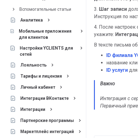
3.
Шаг записи
долж
keyboard_arrow_right
Вспомогательные статьи
Инструкция по нас
keyboard_arrow_right
Аналитика
4. После настроек
keyboard_arrow_right
Мобильные приложения
укажите:
Интеграц
для клиентов
В тексте письма об
keyboard_arrow_right
Настройки YCLIENTS для
сетей
ID филиала 
название кли
keyboard_arrow_right
Лояльность
ID услуги
для
keyboard_arrow_right
Тарифы и лицензия
Важно
keyboard_arrow_right
Личный кабинет
Интеграция с с
keyboard_arrow_right
Интеграции ВКонтакте
Первичный при
keyboard_arrow_right
Интеграции
keyboard_arrow_right
Партнерские программы
keyboard_arrow_right
Маркетплейс интеграций