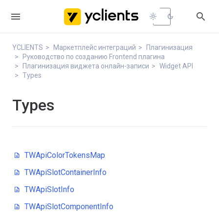


light_mode
dark_mode
YCLIENTS
Маркетплейс интеграций
Плагинизация
Руководство по созданию Frontend плагина
Плагинизация виджета онлайн-записи
Widget API
Types
Types
TWApiColorTokensMap
TWApiSlotContainerInfo
TWApiSlotInfo
TWApiSlotComponentInfo