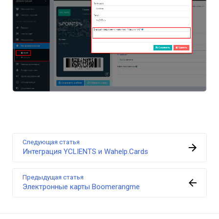
Следующая статья
Интеграция YCLIENTS и Wahelp.Cards
Предыдущая статья
Электронные карты Boomerangme