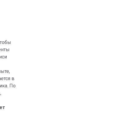
чтобы
енты
иси
ыте,
ется в
ика. По
,
ет