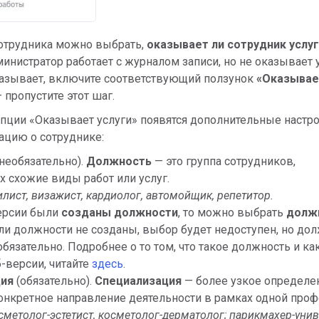
сотрудника можно выбрать,
о
казывает ли сотрудник услуг
инистратор работает с журналом записи, но не оказывает 
казывает, включите соответствующий ползунок
«Оказывае
— пропустите этот шаг.
пции «Оказывает услуги» появятся дополнительные настро
ацию о сотруднике:
(необязательно).
Должность
— это группа сотрудников,
схожие виды работ или услуг.
лист, визажист, кардиолог, автомойщик, репетитор.
версии были
созданы должности
, то можно выбрать
долж
сли должности не созданы, выбор будет недоступен, но до
бязательно. Подробнее о то том, что такое должность и ка
б-версии, читайте
здесь
.
ция
(обязательно).
Специализация
— более узкое определе
онкретное направление деятельности в рамках одной проф
сметолог-эстетист, косметолог-дерматолог;
парикмахер-унив