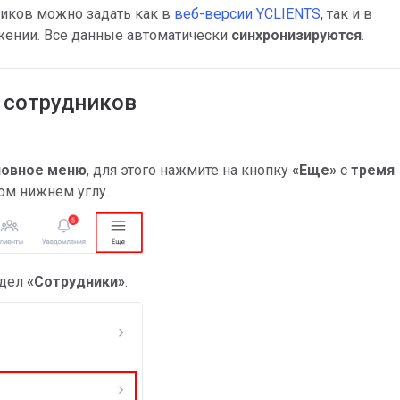
ников можно задать как в
веб-версии YCLIENTS
, так и в
ении. Все данные автоматически
синхронизируются
.
 сотрудников
новное меню
, для этого нажмите на кнопку
«Еще»
с
тремя
ом нижнем углу.
здел
«Сотрудники»
.