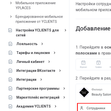
keyboard_arrow_right
Мобильное приложение
Настройки сотруд
YPLACES
мобильном прилож
keyboard_arrow_right
Брендированное мобильное
приложение от YCLIENTS
Добавление
keyboard_arrow_right
Настройки YCLIENTS для
сетей
keyboard_arrow_right
Лояльность
1. Перейдите в
ос
keyboard_arrow_right
Тарифы и лицензия
полосками
в прав
keyboard_arrow_right
Личный кабинет
keyboard_arrow_right
Интеграции ВКонтакте
2. Перейдите в ра
keyboard_arrow_right
Интеграции
keyboard_arrow_right
Партнерские программы
keyboard_arrow_right
Маркетплейс интеграций
keyboard_arrow_right
Академия YCLIENTS