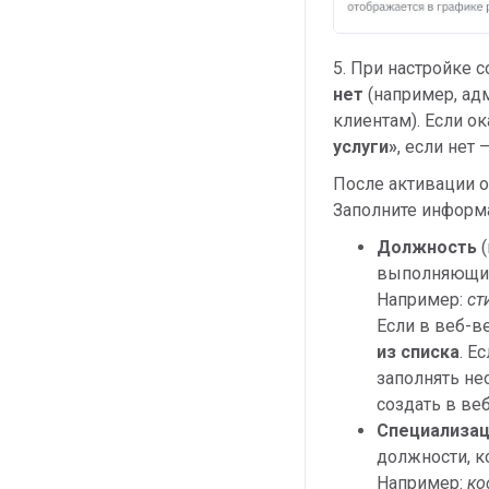
5. При настройке 
нет
(например, адм
клиентам). Если о
услуги»
, если нет 
После активации о
Заполните информ
Должность
выполняющих 
Например:
сти
Если в веб-
из списка
. Е
заполнять нео
создать в ве
Специализа
должности, к
Например:
ко