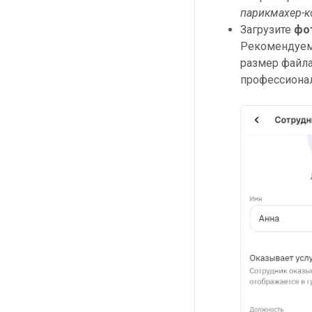
парикмахер-к
Загрузите
фо
Рекомендуем
размер файл
профессионал