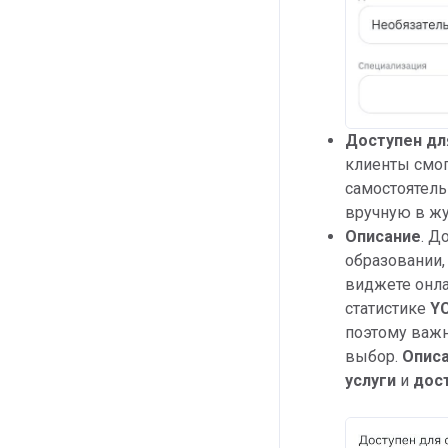
Доступен дл
клиенты смог
самостоятель
вручную в жу
Описание
.
До
образовании,
виджете онла
статистике
Y
поэтому важн
выбор.
Описа
услуги
и
дост