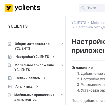
search
YCLIENTS
Мобильн
YCLIENTS
Настройка сотруд
Настройк
keyboard_arrow_right
Общие материалы по
приложе
YCLIENTS
keyboard_arrow_right
Настройки YCLIENTS
keyboard_arrow_right
Мобильное приложение
Оглавление:
YCLIENTS
Добавление 
keyboard_arrow_right
Онлайн-запись
Настройка ус
Увольнение и
keyboard_arrow_right
Аналитика
Установка ра
keyboard_arrow_down
Мобильные приложения
для клиентов
После добавлени