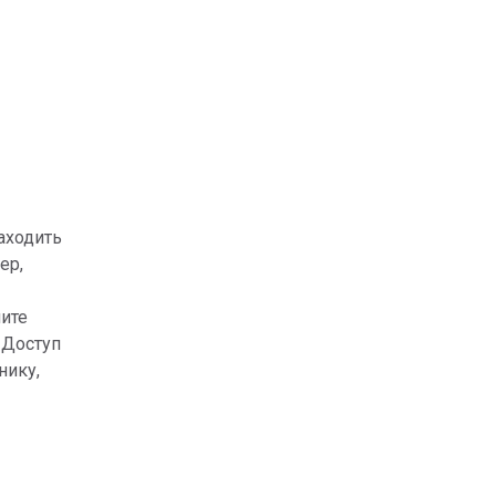
аходить
ер,
чите
 Доступ
нику,