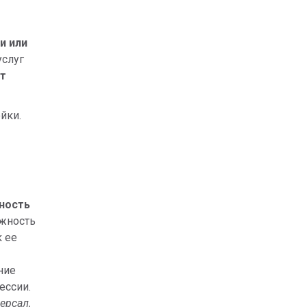
и или
услуг
т
йки.
ность
лжность
к ее
ние
ессии.
ерсал,