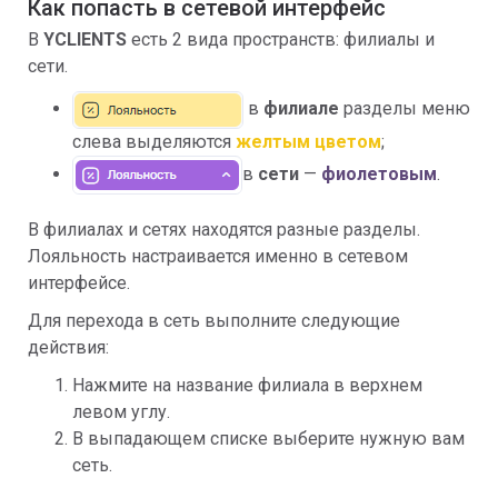
Как попасть в сетевой интерфейс
В
YCLIENTS
есть 2 вида пространств: филиалы и
сети.
в
филиале
разделы меню
слева выделяются
желтым цветом
;
в
сети
—
фиолетовым
.
В филиалах и сетях находятся разные разделы.
Лояльность настраивается именно в сетевом
интерфейсе.
Для перехода в сеть выполните следующие
действия:
Нажмите на название филиала в верхнем
левом углу.
В выпадающем списке выберите нужную вам
сеть.