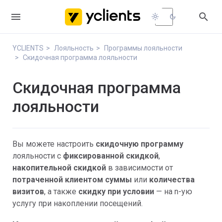


light_mode
dark_mode
YCLIENTS
Лояльность
Программы лояльности
Скидочная программа лояльности
Скидочная программа
лояльности
Вы можете настроить
скидочную программу
лояльности
с
фиксированной скидкой
,
накопительной скидкой
в зависимости от
потраченной клиентом суммы
или
количества
визитов
, а также
скидку при условии
— на n-ую
услугу при накоплении посещений.