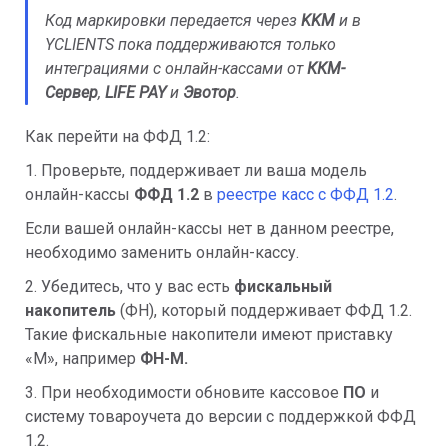
Код маркировки передается через
KKM
и в
YCLIENTS пока поддерживаются только
интеграциями с онлайн-кассами от
ККМ-
Сервер
,
LIFE PAY
и
Эвотор
.
Как перейти на ФФД 1.2:
1. Проверьте, поддерживает ли ваша модель
онлайн-кассы
ФФД 1.2
в
реестре касс с ФФД 1.2
.
Если вашей онлайн-кассы нет в данном реестре,
необходимо заменить онлайн-кассу.
2. Убедитесь, что у вас есть
фискальный
накопитель
(ФН), который поддерживает ФФД 1.2.
Такие фискальные накопители имеют приставку
«М», например
ФН-М.
3. При необходимости обновите кассовое
ПО
и
систему товароучета до версии с поддержкой ФФД
1.2.