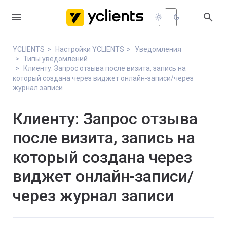


light_mode
dark_mode
YCLIENTS
Настройки YCLIENTS
Уведомления
Типы уведомлений
Клиенту: Запрос отзыва после визита, запись на
который создана через виджет онлайн-записи/через
журнал записи
Клиенту: Запрос отзыва
после визита, запись на
который создана через
виджет онлайн-записи/
через журнал записи