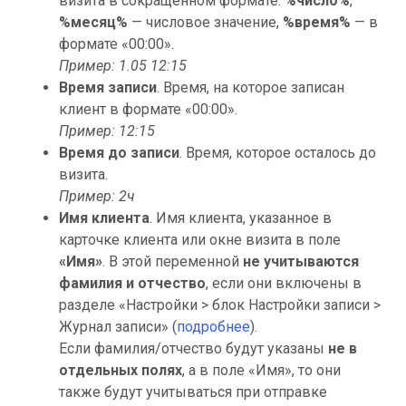
визита в сокращенном формате:
%число%
,
%месяц%
— числовое значение,
%время%
— в
формате «00:00».
Пример: 1.05 12:15
Время записи
. Время, на которое записан
клиент в формате «00:00».
Пример: 12:15
Время до записи
. Время, которое осталось до
визита.
Пример: 2ч
Имя клиента
. Имя клиента, указанное в
карточке клиента или окне визита в поле
«Имя»
. В этой переменной
не учитываются
фамилия и отчество
, если они включены в
разделе «Настройки > блок Настройки записи >
Журнал записи» (
подробнее
).
Если фамилия/отчество будут указаны
не в
отдельных полях
, а в поле «Имя», то они
также будут учитываться при отправке