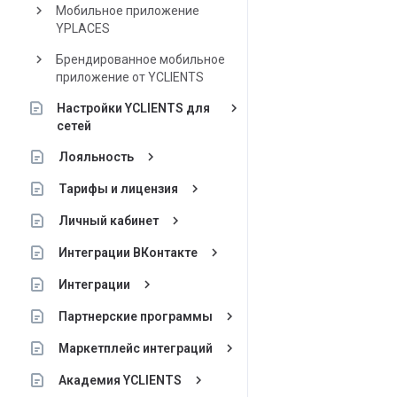
keyboard_arrow_right
Мобильное приложение
YPLACES
keyboard_arrow_right
Брендированное мобильное
приложение от YCLIENTS
keyboard_arrow_right
Настройки YCLIENTS для
сетей
keyboard_arrow_right
Лояльность
keyboard_arrow_right
Тарифы и лицензия
keyboard_arrow_right
Личный кабинет
keyboard_arrow_right
Интеграции ВКонтакте
keyboard_arrow_right
Интеграции
keyboard_arrow_right
Партнерские программы
keyboard_arrow_right
Маркетплейс интеграций
keyboard_arrow_right
Академия YCLIENTS