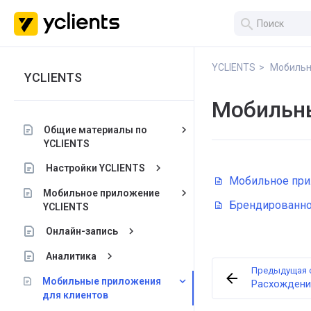
search
YCLIENTS
Мобильн
YCLIENTS
Мобильны
keyboard_arrow_right
Общие материалы по
YCLIENTS
keyboard_arrow_right
Настройки YCLIENTS
Мобильное пр
keyboard_arrow_right
Мобильное приложение
Брендированно
YCLIENTS
keyboard_arrow_right
Онлайн-запись
keyboard_arrow_right
Аналитика
Предыдущая 
keyboard_arrow_down
Мобильные приложения
Расхождения
для клиентов