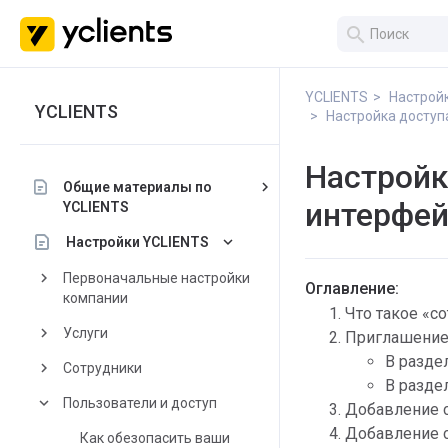
search
YCLIENTS
Настрой
YCLIENTS
Настройка доступ
Настройк
keyboard_arrow_right
Общие материалы по
интерфей
YCLIENTS
keyboard_arrow_down
Настройки YCLIENTS
keyboard_arrow_right
Первоначальные настройки
Оглавление:
компании
Что такое «с
keyboard_arrow_right
Услуги
Приглашение 
В разде
keyboard_arrow_right
Сотрудники
В разде
keyboard_arrow_down
Пользователи и доступ
Добавление с
Добавление с
Как обезопасить ваши