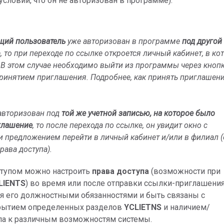
условии, что он не авторизован в программе).
щий пользователь
уже авторизован в программе
под другой
ю
, то при переходе по ссылке откроется личный кабинет, в к
 В этом случае необходимо выйти из программы через кноп
ринятием приглашения. Подробнее, как принять приглашени
авторизован под
той же учетной записью, на которое было
глашение
, то после перехода по ссылке, он увидит окно с
 предложением перейти в личный кабинет и/или в филиал (
рава доступа).
ступом можно настроить
права доступа
(возможности при
LIENTS
) во время или после отправки ссылки-приглашения
я его должностными обязанностями и быть связаны с
рытием определенных разделов
YCLIETNS
и наличием/
упа к различным возможностям системы.