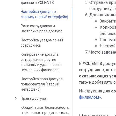
Отправка пр
данные в YCLIENTS
сотруднику, 
Настройка доступа к
Дополнитель
сервису (новый интерфейс)
Закрыти
Роли сотрудников и
Копиров
настройка прав доступа
филиало
Просмот
Настройка уведомлений
сотрудника
Настрой
Часто задав
Копирование доступа
сотрудника в другие
В
YCLIENTS
доступ
филиалы и удаление из
сотрудников, кот
нескольких филиалов
оказывающих усл
Настройка прав доступа
также добавлять 
пользователя (старый
интерфейс)
Инструкция для
со
филиалом»
.
keyboard_arrow_right
Права доступа
Юридическая безопасность
в филиалах: представитель,