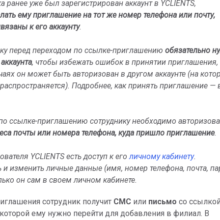
ка ранее уже был зарегистрирован аккаунт в YCLIENTS,
лать ему приглашение на тот же номер телефона или почту,
вязаны к его аккаунту
.
ику перед переходом по ссылке-приглашению
обязательно н
 аккаунта
, чтобы избежать ошибок в принятии приглашения, т
чаях он может быть авторизован в другом аккаунте (на кото
распространяется). Подробнее, как принять приглашение — 
 по ссылке-приглашению сотруднику необходимо авторизова
еса почты или номера телефона, куда пришло приглашение
.
ователя YCLIENTS есть доступ к его
личному кабинету
.
 и изменить личные данные (имя, номер телефона, почта, п
олько он сам в своем личном кабинете.
иглашения сотрудник получит
СМС
или
письмо
со ссылкой
которой ему нужно перейти для добавления в филиал. В