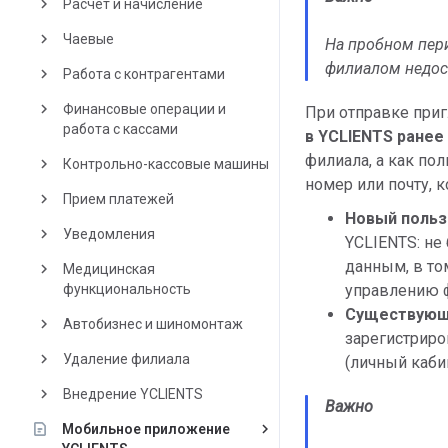
keyboard_arrow_right
Расчет и начисление
keyboard_arrow_right
Чаевые
На пробном пер
филиалом недос
keyboard_arrow_right
Работа с контрагентами
keyboard_arrow_right
Финансовые операции и
При отправке при
работа с кассами
в YCLIENTS ранее
филиала, а как пол
keyboard_arrow_right
Контрольно-кассовые машины
номер или почту, 
keyboard_arrow_right
Прием платежей
Новый поль
keyboard_arrow_right
Уведомления
YCLIENTS: не
данным, в то
keyboard_arrow_right
Медицинская
функциональность
управлению 
Существующ
keyboard_arrow_right
Автобизнес и шиномонтаж
зарегистриро
keyboard_arrow_right
Удаление филиала
(личный кабин
keyboard_arrow_right
Внедрение YCLIENTS
Важно
keyboard_arrow_right
Мобильное приложение