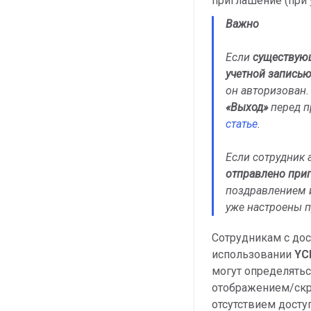
приглашение (при 
Важно
Если
существую
учетной запись
он авторизован.
«Выход»
перед п
статье
.
Если сотрудник 
отправлено при
поздравлением и
уже настроены п
Сотрудникам с до
использовании
YC
могут определятьс
отображением/ск
отсутствием дост