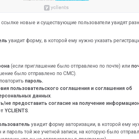
о ссылке новые и существующие пользователи увидят раз
ель
увидит форму, в которой ему нужно указать регистра
фона
(если приглашение было отправлено по почте) или
по
шение было отправлено по СМС).
 повторить
пароль.
овия пользовательского соглашения и соглашения об
ерсональных данных
.
ь/не предоставить согласие на получение информацио
т YCLIENTS
.
ользователь
увидит форму авторизации, в которой ему н
н и пароль той же учетной записи, на которую было отправ