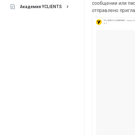
сообщении или пис
keyboard_arrow_right
Академия YCLIENTS
отправлено пригл