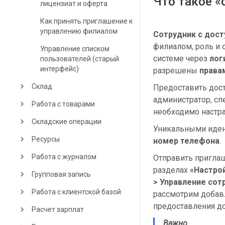
Что такое «
лицензиат и оферта
Как принять приглашение к
управлению филиалом
Сотрудник с дос
филиалом, роль и
Управление списком
системе через
лог
пользователей (старый
интерфейс)
разрешены
права
keyboard_arrow_right
Склад
Предоставить дос
администратор, спец
keyboard_arrow_right
Работа с товарами
необходимо настра
keyboard_arrow_right
Складские операции
Уникальными идент
keyboard_arrow_right
Ресурсы
номер телефона
.
keyboard_arrow_right
Работа с журналом
Отправить пригла
разделах
«
Настрой
keyboard_arrow_right
Групповая запись
> Управление сот
keyboard_arrow_right
Работа с клиентской базой
рассмотрим добавл
предоставления до
keyboard_arrow_right
Расчет зарплат
Важно