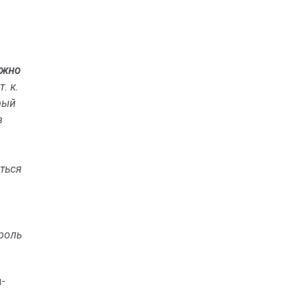
ужно
. к.
рый
в
ться
ароль
-