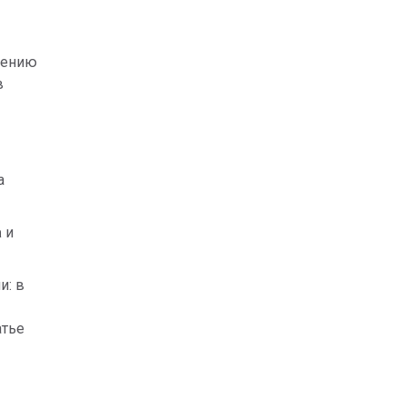
лению
в
а
а
и
и: в
атье