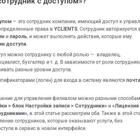
сотрудник с доступом»?
тупом
— это сотрудник компании, имеющий доступ к управ
 определенные права в
YCLIENTS
. Сотрудник авторизуется 
ин
и
пароль
, и может выполнять действия, которые ему
ми доступа
.
туп можно сотруднику с любой ролью — владелец,
иалист, бухгалтер и т. д.
В зависимости от роли сотрудник
ивать разные уровни доступа.
ификаторами (логин) для входа в систему являются
почт
шение для управления филиалом можно разными способам
ки > блок Настройки записи > Сотрудники»
и
«
Лицензия
рудниками»
, в этой статье рассмотрим оба. Также в этой ст
ение сотрудников, которые оказывают услуги, без
ступа в сервис в новом интерфейсе.