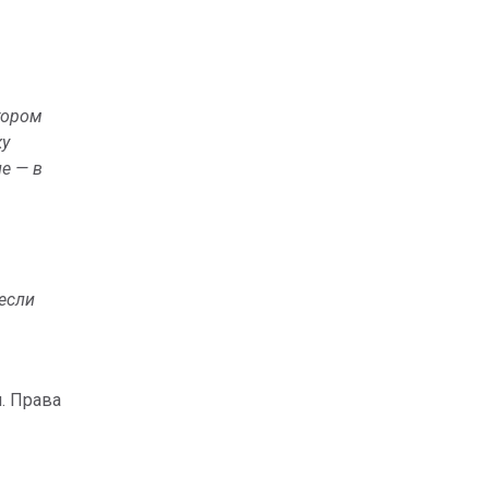
отором
ку
е — в
если
. Права