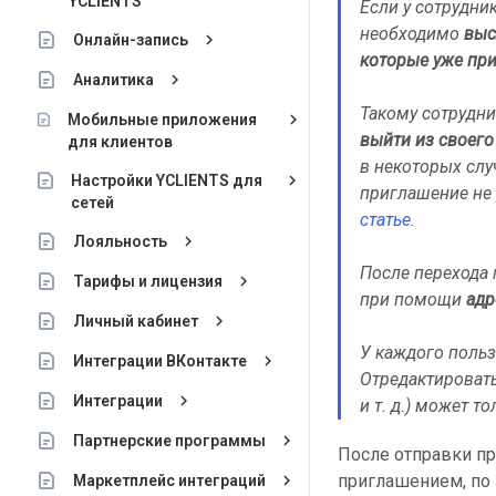
YCLIENTS
Если у сотрудни
необходимо
выс
keyboard_arrow_right
Онлайн-запись
которые уже при
keyboard_arrow_right
Аналитика
Такому сотрудн
keyboard_arrow_right
Мобильные приложения
выйти из своего
для клиентов
в некоторых слу
keyboard_arrow_right
Настройки YCLIENTS для
приглашение не 
сетей
статье
.
keyboard_arrow_right
Лояльность
После перехода
keyboard_arrow_right
Тарифы и лицензия
при помощи
адр
keyboard_arrow_right
Личный кабинет
У каждого польз
keyboard_arrow_right
Интеграции ВКонтакте
Отредактировать
keyboard_arrow_right
Интеграции
и т. д.) может т
keyboard_arrow_right
Партнерские программы
После отправки пр
keyboard_arrow_right
приглашением, по 
Маркетплейс интеграций