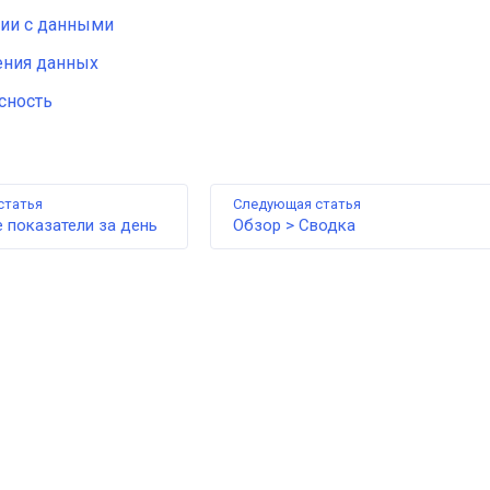
ции с данными
ения данных
сность
статья
Следующая статья
 показатели за день
Обзор > Сводка