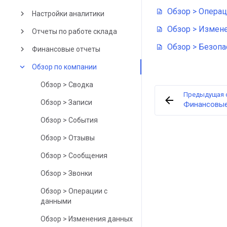
Обзор > Опера
keyboard_arrow_right
Настройки аналитики
Обзор > Измен
keyboard_arrow_right
Отчеты по работе склада
Обзор > Безопа
keyboard_arrow_right
Финансовые отчеты
keyboard_arrow_down
Обзор по компании
Обзор > Сводка
Предыдущая 
Обзор > Записи
Финансовые
Обзор > События
Обзор > Отзывы
Обзор > Сообщения
Обзор > Звонки
Обзор > Операции с
данными
Обзор > Изменения данных