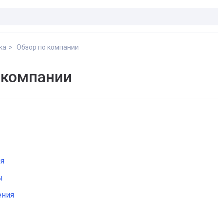
ка
Обзор по компании
 компании
ия
ы
ения