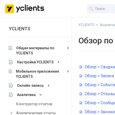
search
YCLIENTS
Аналити
YCLIENTS
Обзор по
keyboard_arrow_right
Общие материалы по
YCLIENTS
keyboard_arrow_right
Настройки YCLIENTS
Обзор > Сводка
keyboard_arrow_right
Мобильное приложение
Обзор > Записи
YCLIENTS
Обзор > Событ
keyboard_arrow_right
Онлайн-запись
Обзор > Отзыв
keyboard_arrow_down
Аналитика
Обзор > Сообщ
Конструктор отчетов
Обзор > Звонки
keyboard_arrow_right
Аналитические отчеты