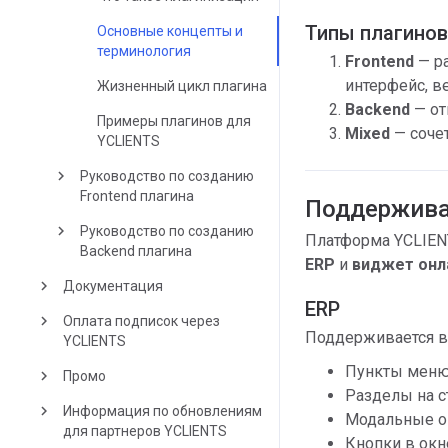
Типы плагинов
Основные концепты и
терминология
Frontend
— ра
интерфейс, в
Жизненный цикл плагина
Backend
— от
Примеры плагинов для
Mixed
— сочет
YCLIENTS
keyboard_arrow_right
Руководство по созданию
Frontend плагина
Поддержив
keyboard_arrow_right
Руководство по созданию
Платформа YCLIEN
Backend плагина
ERP
и
виджет онл
keyboard_arrow_right
Документация
ERP
keyboard_arrow_right
Оплата подписок через
Поддерживается в
YCLIENTS
Пункты меню
keyboard_arrow_right
Промо
Разделы на с
keyboard_arrow_right
Информация по обновлениям
Модальные о
для партнеров YCLIENTS
Кнопки в окн