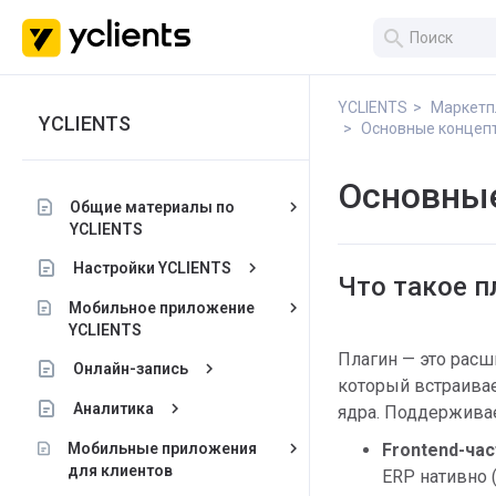
search
YCLIENTS
Маркетп
YCLIENTS
Основные концепт
Основные
keyboard_arrow_right
Общие материалы по
YCLIENTS
keyboard_arrow_right
Настройки YCLIENTS
Что такое п
keyboard_arrow_right
Мобильное приложение
YCLIENTS
Плагин — это рас
keyboard_arrow_right
Онлайн-запись
который встраивае
keyboard_arrow_right
Аналитика
ядра. Поддерживае
keyboard_arrow_right
Мобильные приложения
Frontend-час
для клиентов
ERP нативно (