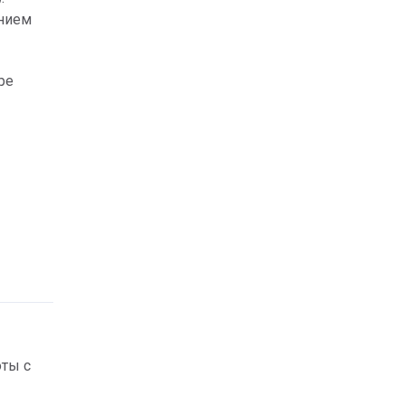
анием
ре
оты с