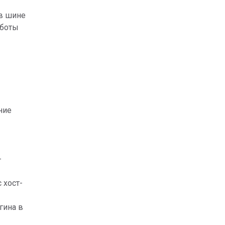
 в шине
аботы
ние
-
 хост-
гина в