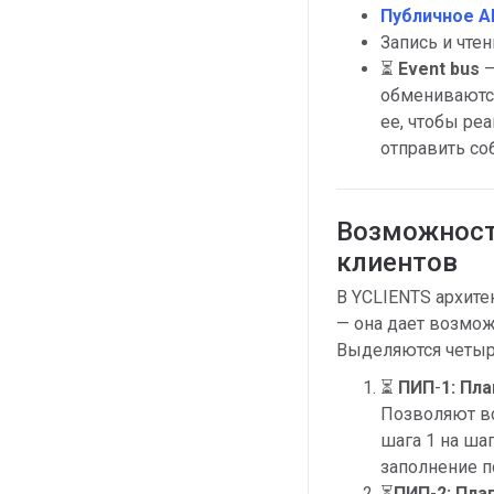
Публичное A
Запись и чте
⏳
Event bus
—
обмениваются
ее, чтобы ре
отправить со
Возможност
клиентов
В YCLIENTS архите
— она дает возмож
Выделяются четыр
⏳
ПИП
-
1: Пл
Позволяют вс
шага 1 на шаг
заполнение п
⏳
ПИП
-
2: Пл