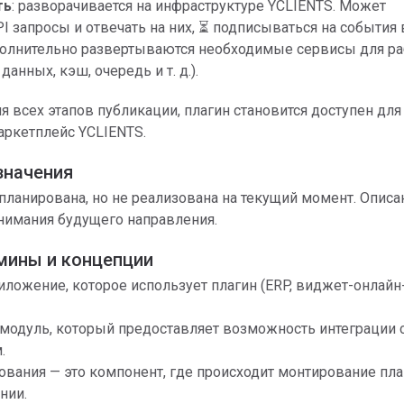
ть
: разворачивается на инфраструктуре YCLIENTS. Может
I запросы и отвечать на них, ⏳ подписываться на события
полнительно развертываются необходимые сервисы для р
данных, кэш, очередь и т. д.).
 всех этапов публикации, плагин становится доступен для
аркетплейс YCLIENTS.
значения
планирована, но не реализована на текущий момент. Описа
нимания будущего направления.
мины и концепции
риложение, которое использует плагин (ERP, виджет-онлайн
 модуль, который предоставляет возможность интеграции с
.
ования — это компонент, где происходит монтирование пла
нии.