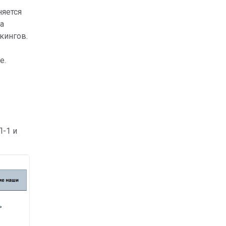
няется
а
кингов.
е.
П-1 и