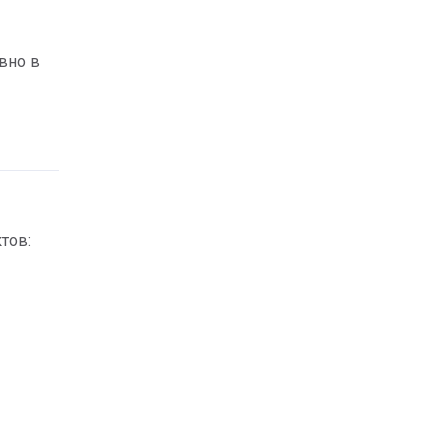
вно в
тов: