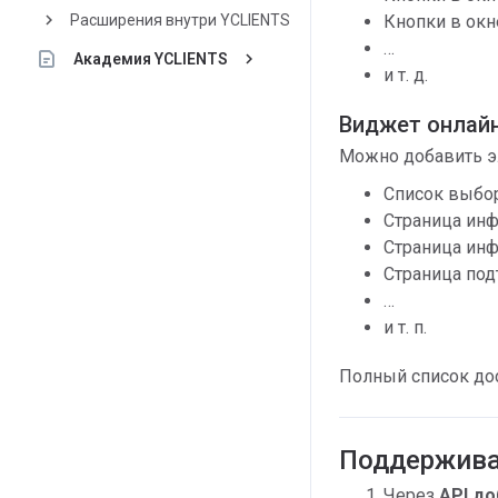
keyboard_arrow_right
Расширения внутри YCLIENTS
Кнопки в окн
…
keyboard_arrow_right
Академия YCLIENTS
и т. д.
Виджет онлайн
Можно добавить э
Список выбор
Страница инф
Страница инф
Страница под
…
и т. п.
Полный список до
Поддержива
Через
API д