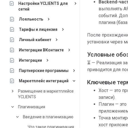
Backend-час
keyboard_arrow_right
Настройки YCLIENTS для
выполнять AP
сетей
событий. До
keyboard_arrow_right
Лояльность
плагина (база 
keyboard_arrow_right
Тарифы и лицензия
После прохождения
keyboard_arrow_right
Личный кабинет
установки через м
keyboard_arrow_right
Интеграции ВКонтакте
Условные обо
keyboard_arrow_right
Интеграции
⏳ — Реализация за
приводится для по
keyboard_arrow_right
Партнерские программы
keyboard_arrow_down
Маркетплейс интеграций
Ключевые тер
Хост — это п
keyboard_arrow_right
Размещение в маркетплейсе
YCLIENTS
записи).
Плагин — это
keyboard_arrow_down
Плагинизация
приложением
keyboard_arrow_down
Введение в плагинизацию
Точка монтир
хост приложе
Что такое плагинизация