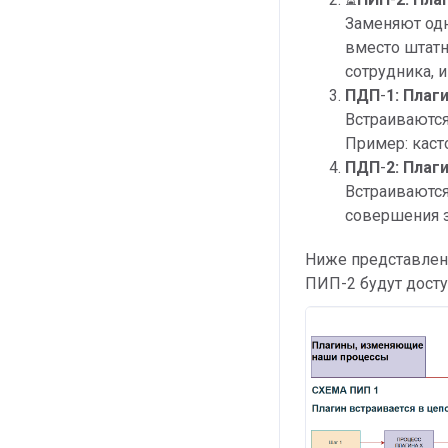
Заменяют одн
вместо штатн
сотрудника, 
ПДП
-
1: Пла
Встраиваются
Пример: каст
ПДП
-
2: Пла
Встраиваются
совершения з
Ниже представлен
ПИП-2 будут дост