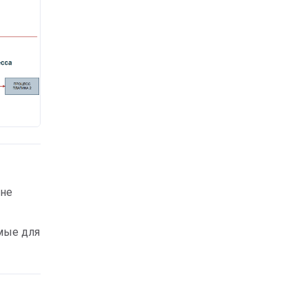
 не
имые для