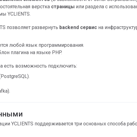
остоятельная верстка
страницы
или раздела с использов
мы YCLIENTS.
TS позволяет развернуть
backend сервис
на инфраструкту
тся любой язык программирования.
лон плагина на языке PHP.
а есть возможность подключить:
(PostgreSQL).
fka).
анными
ации YCLIENTS поддерживается три основных способа раб