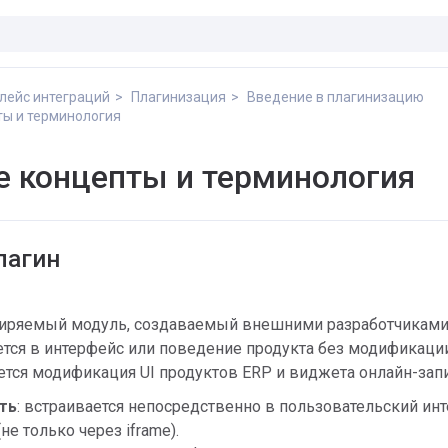
лейс интеграций
Плагинизация
Введение в плагинизацию
ы и терминология
 концепты и терминология
лагин
ширяемый модуль, создаваемый внешними разработчиками
тся в интерфейс или поведение продукта без модификаци
тся модификация UI продуктов ERP и виджета онлайн-запи
ть
: встраивается непосредственно в пользовательский ин
не только через iframe).