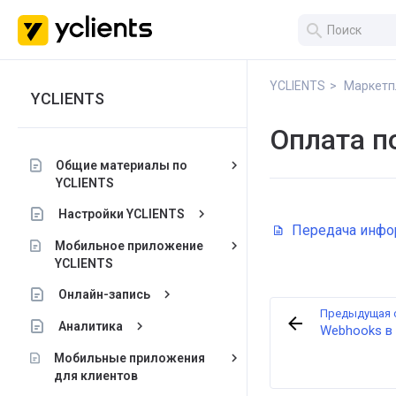
search
YCLIENTS
Маркетп
YCLIENTS
Оплата п
keyboard_arrow_right
Общие материалы по
YCLIENTS
keyboard_arrow_right
Настройки YCLIENTS
Передача инфор
keyboard_arrow_right
Мобильное приложение
YCLIENTS
keyboard_arrow_right
Онлайн-запись
Предыдущая 
keyboard_arrow_right
Аналитика
Webhooks в
keyboard_arrow_right
Мобильные приложения
для клиентов