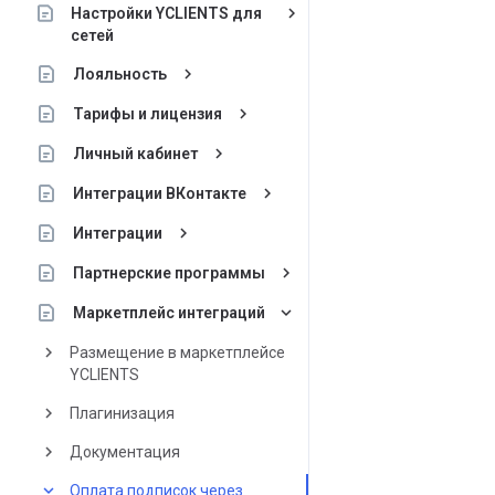
keyboard_arrow_right
Настройки YCLIENTS для
сетей
keyboard_arrow_right
Лояльность
keyboard_arrow_right
Тарифы и лицензия
keyboard_arrow_right
Личный кабинет
keyboard_arrow_right
Интеграции ВКонтакте
keyboard_arrow_right
Интеграции
keyboard_arrow_right
Партнерские программы
keyboard_arrow_down
Маркетплейс интеграций
keyboard_arrow_right
Размещение в маркетплейсе
YCLIENTS
keyboard_arrow_right
Плагинизация
keyboard_arrow_right
Документация
keyboard_arrow_down
Оплата подписок через