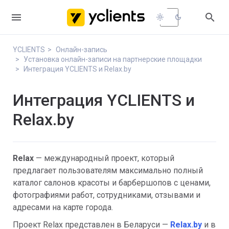


light_mode
dark_mode
YCLIENTS
Онлайн-запись
Установка онлайн-записи на партнерские площадки
Интеграция YCLIENTS и Relax.by
Интеграция YCLIENTS и
Relax.by
Relax
— международный проект, который
предлагает пользователям максимально полный
каталог салонов красоты и барбершопов с ценами,
фотографиями работ, сотрудниками, отзывами и
адресами на карте города.
Проект Relax представлен в Беларуси —
Relax.by
и в