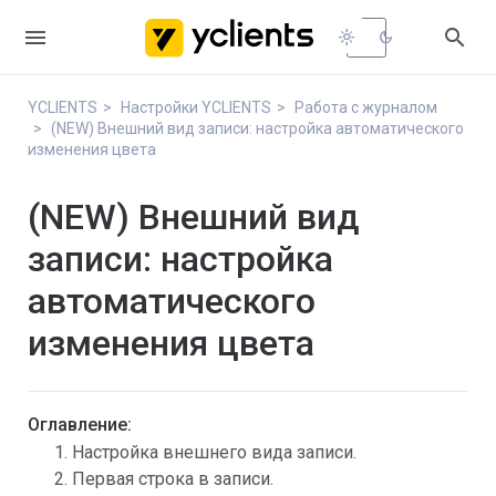


light_mode
dark_mode
YCLIENTS
Настройки YCLIENTS
Работа с журналом
(NEW) Внешний вид записи: настройка автоматического
изменения цвета
(NEW) Внешний вид
записи: настройка
автоматического
изменения цвета
Оглавление:
Настройка внешнего вида записи.
Первая строка в записи.