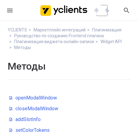


light_mode
dark_mode
YCLIENTS
Маркетплейс интеграций
Плагинизация
Руководство по созданию Frontend плагина
Плагинизация виджета онлайн-записи
Widget API
Методы
Методы
openModalWindow
closeModalWindow
addSlotInfo
setColorTokens