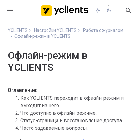


light_mode
dark_mode
YCLIENTS
Настройки YCLIENTS
Работа с журналом
Офлайн-режим в YCLIENTS
Офлайн-режим в
YCLIENTS
Оглавление:
Как YCLIENTS переходит в офлайн-режим и
выходит из него.
Что доступно в офлайн-режиме.
Статус-страница и восстановление доступа.
Часто задаваемые вопросы.