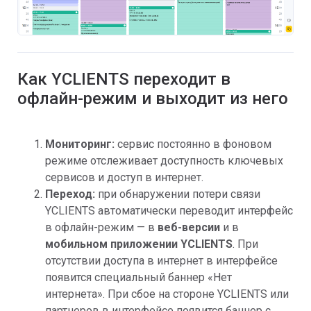
Как YCLIENTS переходит в
офлайн-режим и выходит из него
Мониторинг:
сервис постоянно в фоновом
режиме отслеживает доступность ключевых
сервисов и доступ в интернет.
Переход:
при обнаружении потери связи
YCLIENTS автоматически переводит интерфейс
в офлайн-режим — в
веб-версии
и в
мобильном приложении YCLIENTS
. При
отсутствии доступа в интернет в интерфейсе
появится специальный баннер «Нет
интернета». При сбое на стороне YCLIENTS или
партнеров в интерфейсе появится баннер с