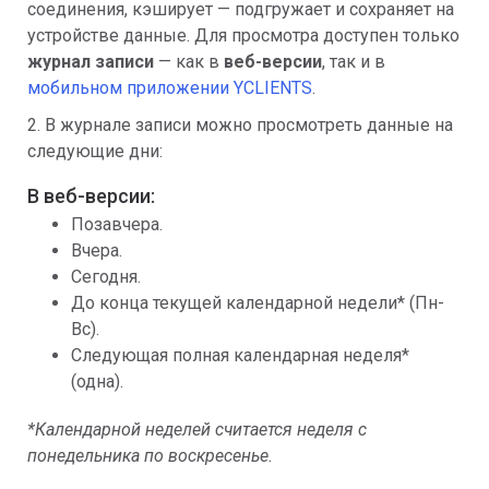
соединения, кэширует — подгружает и сохраняет на
устройстве данные. Для просмотра доступен только
журнал записи
— как в
веб-версии
, так и в
мобильном приложении YCLIENTS
.
2. В журнале записи можно просмотреть данные на
следующие дни:
В веб-версии:
Позавчера.
Вчера.
Сегодня.
До конца текущей календарной недели* (Пн-
Вс).
Следующая полная календарная неделя*
(одна).
*Календарной неделей считается неделя с
понедельника по воскресенье.