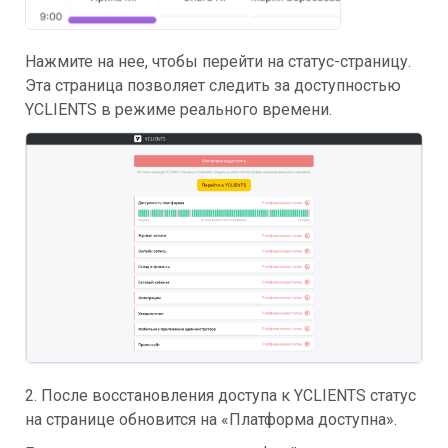
Нажмите на нее, чтобы перейти на статус-страницу.
Эта страница позволяет следить за доступностью
YCLIENTS в режиме реального времени.
2. После восстановления доступа к YCLIENTS статус
на странице обновится на «Платформа доступна».