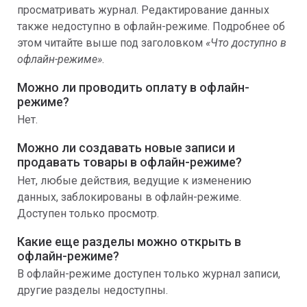
просматривать журнал. Редактирование данных
также недоступно в офлайн-режиме. Подробнее об
этом читайте выше под заголовком
«Что доступно в
офлайн-режиме»
.
Можно ли проводить оплату в офлайн-
режиме?
Нет.
Можно ли создавать новые записи и
продавать товары в офлайн-режиме?
Нет, любые действия, ведущие к изменению
данных, заблокированы в офлайн-режиме.
Доступен только просмотр.
Какие еще разделы можно открыть в
офлайн-режиме?
В офлайн-режиме доступен только журнал записи,
другие разделы недоступны.