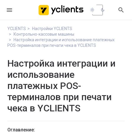


light_mode
dark_mode
YCLIENTS
Настройки YCLIENTS
Контрольно-кассовые машины
Настройка интеграции и использование платежных
POS-терминалов при печати чека в YCLIENTS
Настройка интеграции и
использование
платежных POS-
терминалов при печати
чека в YCLIENTS
Оглавление: