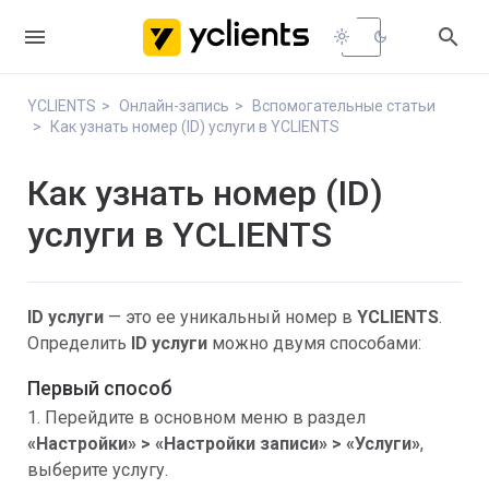


light_mode
dark_mode
YCLIENTS
Онлайн-запись
Вспомогательные статьи
Как узнать номер (ID) услуги в YCLIENTS
Как узнать номер (ID)
услуги в YCLIENTS
ID услуги
— это ее уникальный номер в
YCLIENTS
.
Определить
ID услуги
можно двумя способами:
Первый способ
1. Перейдите в основном меню в раздел
«Настройки» >
«
Настройки записи
»
>
«
Услуги
»
,
выберите услугу.