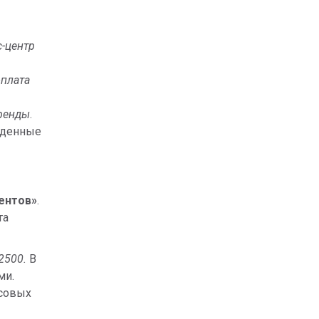
с-центр
оплата
аренды
.
веденные
ентов»
.
та
2500.
В
ми.
нсовых