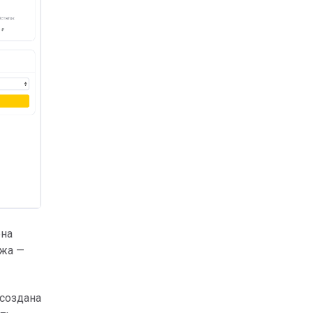
ена
ежа —
создана