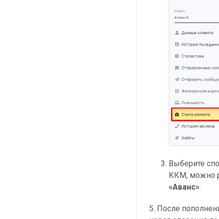
Выберите спо
ККМ, можно р
«Аванс»
.
5. После пополнен