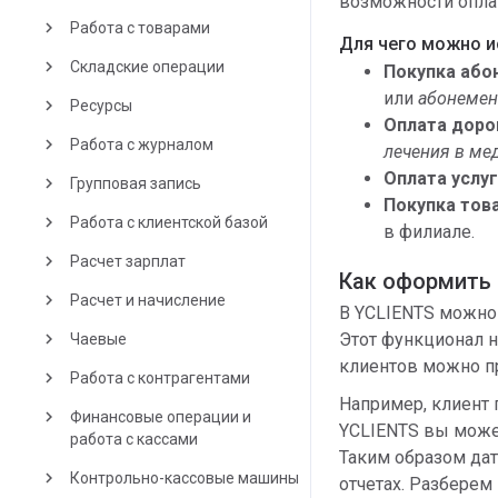
возможности оплат
keyboard_arrow_right
Работа с товарами
Для чего можно и
keyboard_arrow_right
Складские операции
Покупка або
или
абонемен
keyboard_arrow_right
Ресурсы
Оплата доро
keyboard_arrow_right
Работа с журналом
лечения в ме
Оплата услу
keyboard_arrow_right
Групповая запись
Покупка тов
keyboard_arrow_right
Работа с клиентской базой
в филиале.
keyboard_arrow_right
Расчет зарплат
Как оформить 
keyboard_arrow_right
Расчет и начисление
В YCLIENTS можно
keyboard_arrow_right
Этот функционал н
Чаевые
клиентов можно п
keyboard_arrow_right
Работа с контрагентами
Например, клиент 
keyboard_arrow_right
Финансовые операции и
YCLIENTS вы может
работа с кассами
Таким образом дат
keyboard_arrow_right
Контрольно-кассовые машины
отчетах. Разберем