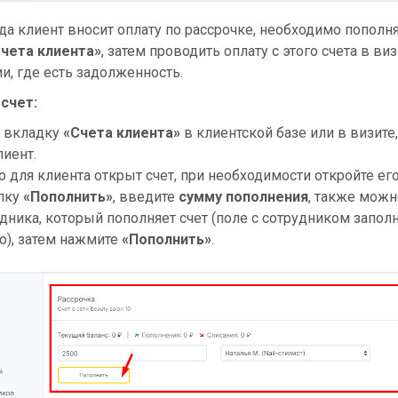
гда клиент вносит оплату по рассрочке, необходимо пополня
чета клиента»
, затем проводить оплату с этого счета в ви
и, где есть задолженность.
счет:
а вкладку
«Счета клиента»
в клиентской базе или в визите,
лиент.
о для клиента открыт счет, при необходимости откройте его
пку
«Пополнить»
, введите
сумму пополнения
, также можн
удника, который пополняет счет (поле с сотрудником запол
о), затем нажмите
«Пополнить»
.