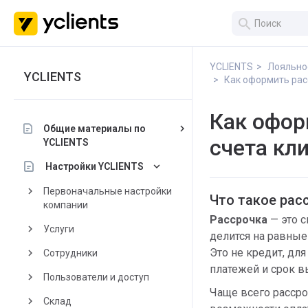
search
YCLIENTS
Лояльно
YCLIENTS
Как оформить рас
Как офор
keyboard_arrow_right
Общие материалы по
счета кл
YCLIENTS
keyboard_arrow_down
Настройки YCLIENTS
keyboard_arrow_right
Первоначальные настройки
Что такое рас
компании
Рассрочка
— это с
keyboard_arrow_right
Услуги
делится на равные
Это не кредит, дл
keyboard_arrow_right
Сотрудники
платежей и срок в
keyboard_arrow_right
Пользователи и доступ
Чаще всего рассро
keyboard_arrow_right
Склад