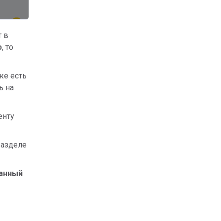
т в
ю
, то
же есть
ь на
енту
разделе
анный