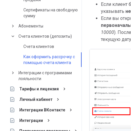
Если клиент 
Сертификаты на свободную
указывать
не
сумму
Если вы откр
первоначаль
keyboard_arrow_right
Абонементы
10000
). Посл
keyboard_arrow_down
Счета клиентов (депозиты)
текущую дату
Счета клиентов
Как оформить рассрочку с
помощью счета клиента
keyboard_arrow_right
Интеграции с программами
лояльности
keyboard_arrow_right
Тарифы и лицензия
keyboard_arrow_right
Личный кабинет
keyboard_arrow_right
Интеграции ВКонтакте
keyboard_arrow_right
Интеграции