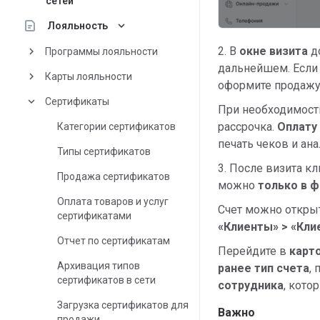
сетей
keyboard_arrow_down
Лояльность
2. В
окне визита
до
keyboard_arrow_right
Программы лояльности
дальнейшем. Есл
keyboard_arrow_right
Карты лояльности
оформите продажу
keyboard_arrow_down
Сертификаты
При необходимости
рассрочка.
Оплату 
Категории сертификатов
печать чеков и ан
Типы сертификатов
3. После визита к
Продажа сертификатов
можно
только в 
Оплата товаров и услуг
Счет можно открыт
сертификатами
«Клиенты» > «Кли
Отчет по сертификатам
Перейдите в
карт
Архивация типов
ранее тип счета
,
сертификатов в сети
сотрудника
, кото
Загрузка сертификатов для
Важно
продажи