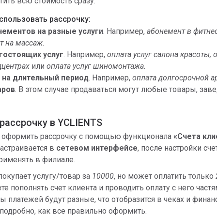
ить всю стоимость сразу.
спользовать рассрочку:
нементов на разные услуги
. Например,
абонемент в фитне
т на массаж.
гостоящих услуг
. Например,
оплата услуг салона красоты, 
дцентрах
или
оплата услуг шиномонтажа.
г на длительный период
. Например,
оплата долгосрочной 
аров
. В этом случае продаваться могут любые товары, за
рассрочку в YCLIENTS
 оформить рассрочку с помощью функционала
«Счета кли
астраивается в
сетевом интерфейсе
, после настройки сче
рименять в филиале.
покупает услугу/товар за
10000
, но может оплатить только
е пополнять счет клиента и проводить оплату с него частя
ы платежей будут разные, что отобразится в чеках и фина
 подробно, как все правильно оформить.