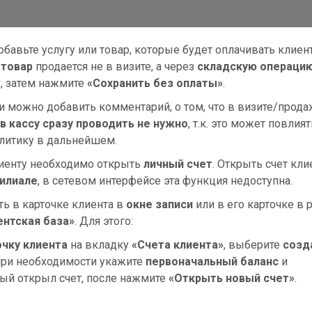
бавьте услугу или товар, которые будет оплачивать клиен
и
товар
продается не в визите, а через
складскую операци
, затем нажмите
«Сохранить без оплаты»
.
 можно добавить комментарий, о том, что в визите/прода
в кассу сразу проводить не нужно
, т.к. это может повлият
алитику в дальнейшем.
лиенту необходимо открыть
личный счет
. Открыть счет кли
филиале
, в сетевом интерфейсе эта функция недоступна.
ь в карточке клиента в
окне записи
или в его карточке в 
ентская база»
. Для этого:
очку клиента
на вкладку
«Счета клиента»
, выберите
с
озд
 при необходимости укажите
первоначальный баланс
и
рый открыл счет, после нажмите
«Открыть новый счет»
.