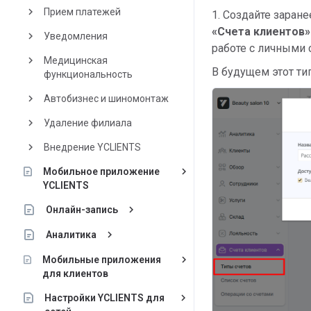
keyboard_arrow_right
Прием платежей
1. Создайте заран
«
Счета клиентов»
keyboard_arrow_right
Уведомления
работе с личными
keyboard_arrow_right
Медицинская
В будущем этот ти
функциональность
keyboard_arrow_right
Автобизнес и шиномонтаж
keyboard_arrow_right
Удаление филиала
keyboard_arrow_right
Внедрение YCLIENTS
keyboard_arrow_right
Мобильное приложение
YCLIENTS
keyboard_arrow_right
Онлайн-запись
keyboard_arrow_right
Аналитика
keyboard_arrow_right
Мобильные приложения
для клиентов
keyboard_arrow_right
Настройки YCLIENTS для