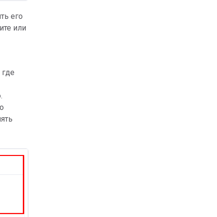
ть его
зите или
 где
.
о
нять