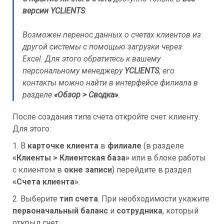
версии YCLIENTS
.
Возможен перенос данных о счетах клиентов из
другой системы с помощью загрузки через
Excel. Для этого обратитесь к вашему
персональному менеджеру
YCLIENTS
, его
контакты можно найти в интерфейсе филиала в
разделе
«
Обзор > Сводка»
.
После создания типа счета откройте счет клиенту.
Для этого:
1. В
карточке клиента
в
филиале
(в разделе
«
Клиенты > Клиентская база»
или в блоке работы
с клиентом в
окне записи
) перейдите в раздел
«
Счета клиента»
.
2. Выберите
тип счета
. При необходимости укажите
п
ервоначальный баланс
и
сотрудника
, который
открыл счет.