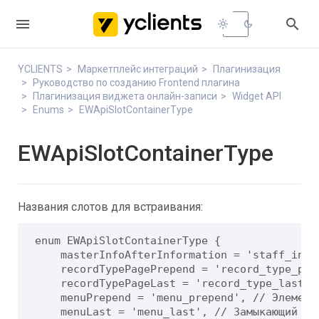


light_mode
dark_mode
YCLIENTS
Маркетплейс интеграций
Плагинизация
Руководство по созданию Frontend плагина
Плагинизация виджета онлайн-записи
Widget API
Enums
EWApiSlotContainerType
EWApiSlotContainerType
Названия слотов для встраивания:
enum EWApiSlotContainerType {

    masterInfoAfterInformation = 'staff_info
    recordTypePagePrepend = 'record_type_pre
    recordTypePageLast = 'record_type_last',
    menuPrepend = 'menu_prepend', // Элемент
    menuLast = 'menu_last', // Замыкающий эл