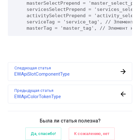
    masterSelectPrepend = 'master_select_pre
    servicesSelectPrepend = 'services_select
    activitySelectPrepend = 'activity_select
    serviceTag = 'service_tag', // Элемент на
    masterTag = 'master_tag', // Элемент на 
Следующая статья
EWApiSlotComponentType
Предыдущая статья
EWApiColorTokenType
Была ли статья полезна?
Да, спасибо!
К сожалению, нет