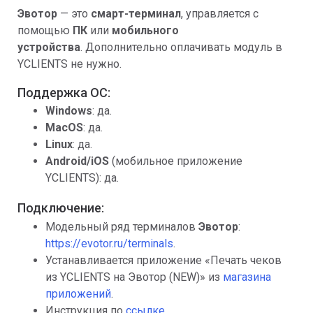
Эвотор
— это
смарт-терминал
, управляется с
помощью
ПК
или
мобильного
устройства
. Дополнительно оплачивать модуль в
YCLIENTS не нужно.
Поддержка ОС:
Windows
: да.
MacOS
: да.
Linux
: да.
Android/iOS
(мобильное приложение
YCLIENTS): да.
Подключение:
Модельный ряд терминалов
Эвотор
:
https://evotor.ru/terminals
.
Устанавливается приложение «Печать чеков
из YCLIENTS на Эвотор (NEW)» из
магазина
приложений
.
Инструкция по
ссылке
.