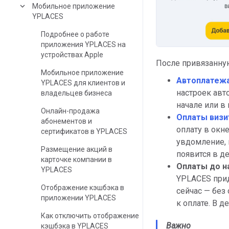
keyboard_arrow_down
Мобильное приложение
YPLACES
Подробнее о работе
приложения YPLACES на
устройствах Apple
После привязанну
Мобильное приложение
Автоплатеж
YPLACES для клиентов и
настроек авт
владельцев бизнеса
начале или в 
Онлайн-продажа
Оплаты визи
абонементов и
оплату в окн
сертификатов в YPLACES
увдомление, 
Размещение акций в
появится в де
карточке компании в
Оплаты до н
YPLACES
YPLACES прид
Отображение кэшбэка в
сейчас — без
приложении YPLACES
к оплате. В д
Как отключить отображение
Важно
кэшбэка в YPLACES