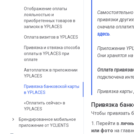
Отображение оплаты
Самостоятельно
лояльностью и
привязки других
приобретенных товаров в
сначала оплатит
записях в YPLACES
здесь
.
Оплата визитов в YPLACES
Привязка и отвязка способа
Приложение YP
оплаты в YPLACES при
Они хранятся н
оплате
Оплата привяза
Автоплатеж в приложении
YPLACES
подключена инт
Привязка банковской карты
Привязка карты
в YPLACES
«Оплатить сейчас» в
Привязка банк
YPLACES
Чтобы привязать б
keyboard_arrow_right
Брендированное мобильное
1. Перейти в
личны
приложение от YCLIENTS
или фото
на главн