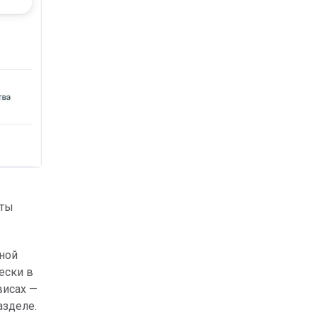
рты
нной
ески в
висах —
азделе.