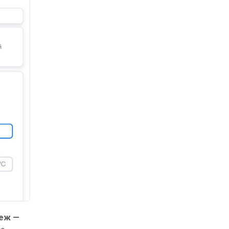
теж —