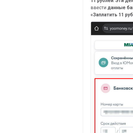
11 рублей
.
Эти ден
ввести
данные ба
«Заплатить 11 ру