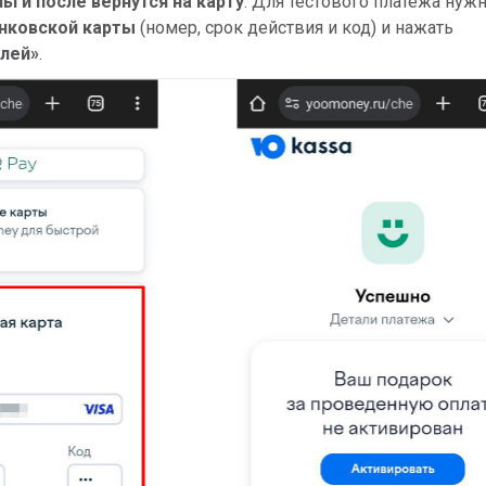
ьги после вернутся на карту
. Для тестового платежа нуж
нковской карты
(номер, срок действия и код) и нажать
блей»
.