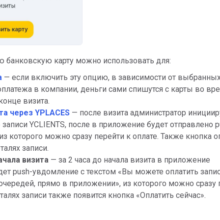
ю банковскую карту можно использовать для:
а
— если включить эту опцию, в зависимости от выбранны
оплатежа в компании, деньги сами спишутся с карты во вре
конце визита.
та через YPLACES
— после визита администратор инициир
е записи YCLIENTS, после в приложение будет отправлено p
из которого можно сразу перейти к оплате. Также кнопка 
талях записи.
ачала визита
— за 2 часа до начала визита в приложение
ет push-увдомление с текстом «Вы можете оплатить запи
 очередей, прямо в приложении», из которого можно сразу
еталях записи также появится кнопка «Оплатить сейчас».