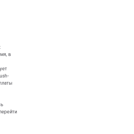
х
мя, в
ует
ush-
оплаты
сь
 перейти