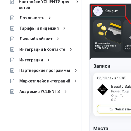
keyboard_arrow_right
Настройки YCLIENTS для
сетей
keyboard_arrow_right
Лояльность
keyboard_arrow_right
Тарифы и лицензия
keyboard_arrow_right
Личный кабинет
keyboard_arrow_right
Интеграции ВКонтакте
keyboard_arrow_right
Интеграции
keyboard_arrow_right
Партнерские программы
keyboard_arrow_right
Маркетплейс интеграций
keyboard_arrow_right
Академия YCLIENTS