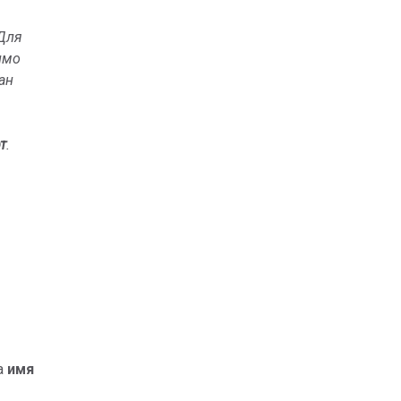
 Для
имо
ан
т
.
а
имя