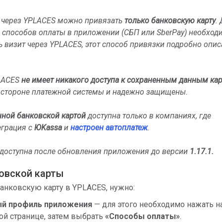
 через YPLACES можно привязать
только банковскую карту
.
 способов оплаты в приложении (СБП или SberPay) необход
ь визит через YPLACES, этот способ привязки подробно опис
LACES
не имеет никакого доступа к сохраненным данным кар
а стороне платежной системы и надежно защищены.
нной банковской картой
доступна только в компаниях, где
еграция с
ЮKassa
и
настроен автоплатеж
.
 доступна после обновления приложения до версии
1.17.1.
овской карты
анковскую карту в YPLACES, нужно:
й профиль приложения
— для этого необходимо нажать н
ой странице, затем выбрать
«Способы оплаты»
.