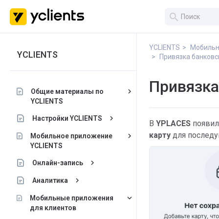
search
YCLIENTS
Мобильн
YCLIENTS
Привязка банковс
Привязка
keyboard_arrow_right
Общие материалы по
YCLIENTS
keyboard_arrow_right
Настройки YCLIENTS
В
YPLACES
появил
карту
для последу
keyboard_arrow_right
Мобильное приложение
YCLIENTS
keyboard_arrow_right
Онлайн-запись
keyboard_arrow_right
Аналитика
keyboard_arrow_down
Мобильные приложения
для клиентов