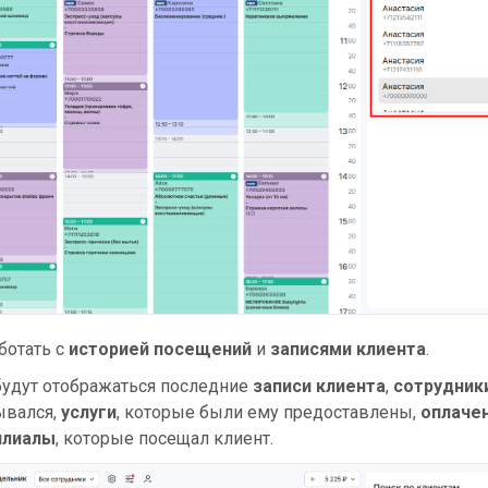
ботать с
историей посещений
и
записями клиента
.
будут отображаться последние
записи клиента
,
сотрудник
ывался,
услуги
, которые были ему предоставлены,
оплаче
илиалы
, которые посещал клиент.