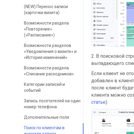
(NEW) Перенос записи
(карточки визита)
Возможности раздела
«Повторение»
(«Расписание»)
Возможности разделов
«Уведомления о визите» и
2. В поисковой ст
«История изменений»
выпадающего спис
Возможности раздела
Если клиент не от
«Списание расходников»
добавлен в клиент
Категории записей и
после клиент буде
событий
клиента можно соз
Запись посетителей на один
статье
).
номер телефона
Дополнительные поля
Поиск по клиентам в
журнале записи