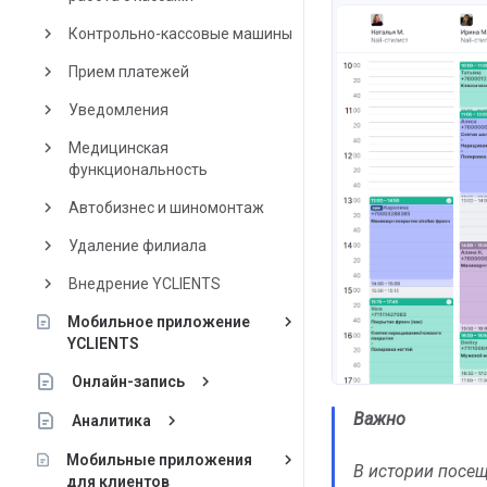
keyboard_arrow_right
Контрольно-кассовые машины
keyboard_arrow_right
Прием платежей
keyboard_arrow_right
Уведомления
keyboard_arrow_right
Медицинская
функциональность
keyboard_arrow_right
Автобизнес и шиномонтаж
keyboard_arrow_right
Удаление филиала
keyboard_arrow_right
Внедрение YCLIENTS
keyboard_arrow_right
Мобильное приложение
YCLIENTS
keyboard_arrow_right
Онлайн-запись
Важно
keyboard_arrow_right
Аналитика
keyboard_arrow_right
Мобильные приложения
В истории посе
для клиентов