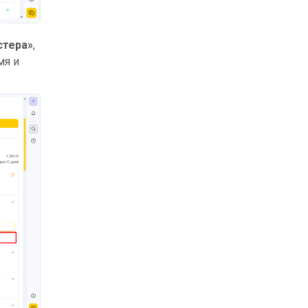
стера»
,
мя и