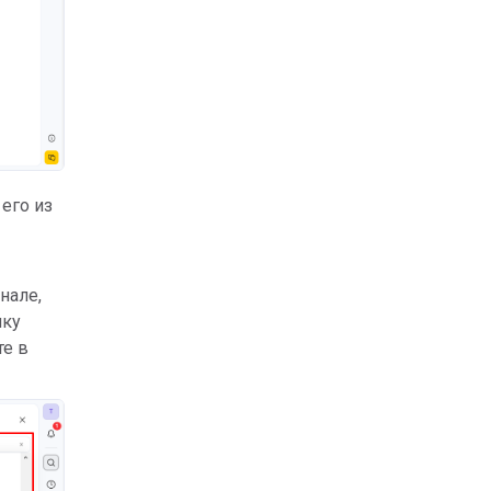
его из
нале,
чку
те в