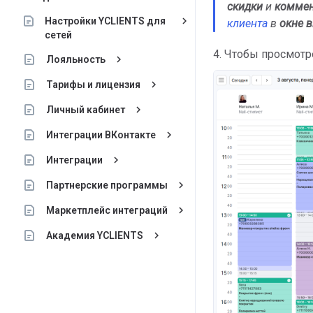
скидки
и
коммен
keyboard_arrow_right
Настройки YCLIENTS для
клиента
в
окне в
сетей
4. Чтобы просмотр
keyboard_arrow_right
Лояльность
keyboard_arrow_right
Тарифы и лицензия
keyboard_arrow_right
Личный кабинет
keyboard_arrow_right
Интеграции ВКонтакте
keyboard_arrow_right
Интеграции
keyboard_arrow_right
Партнерские программы
keyboard_arrow_right
Маркетплейс интеграций
keyboard_arrow_right
Академия YCLIENTS