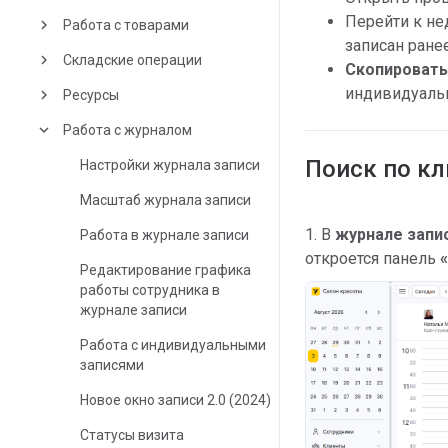
Перейти к н
keyboard_arrow_right
Работа с товарами
записан ране
keyboard_arrow_right
Складские операции
Скопировать
индивидуальн
keyboard_arrow_right
Ресурсы
keyboard_arrow_down
Работа с журналом
Поиск по к
Настройки журнала записи
Масштаб журнала записи
1. В
журнале запи
Работа в журнале записи
откроется панель
Редактирование графика
работы сотрудника в
журнале записи
Работа с индивидуальными
записями
Новое окно записи 2.0 (2024)
Статусы визита