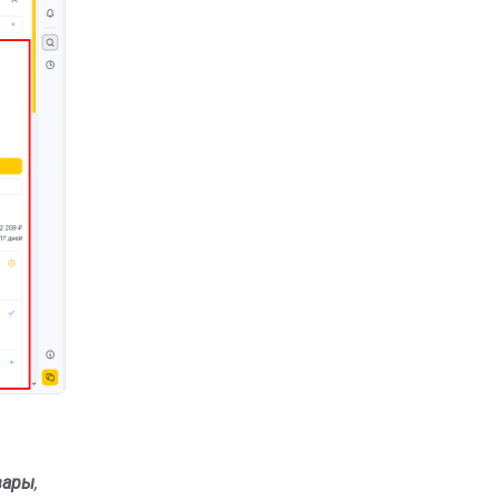
вары
,