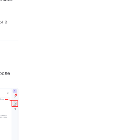
ы в
осле