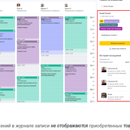
щений в журнале записи
не отображаются
приобретенные
то