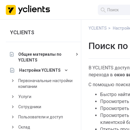
search
YCLIENTS
Настрой
YCLIENTS
Поиск по
keyboard_arrow_right
Общие материалы по
YCLIENTS
В YCLIENTS досту
keyboard_arrow_down
Настройки YCLIENTS
перехода в
окно в
keyboard_arrow_right
Первоначальные настройки
С помощью поиска
компании
Быстро найти
keyboard_arrow_right
Услуги
Просмотрет
keyboard_arrow_right
Сотрудники
Просмотрет
Просмотрет
keyboard_arrow_right
Пользователи и доступ
клиентской ба
keyboard_arrow_right
Склад
Открыть про