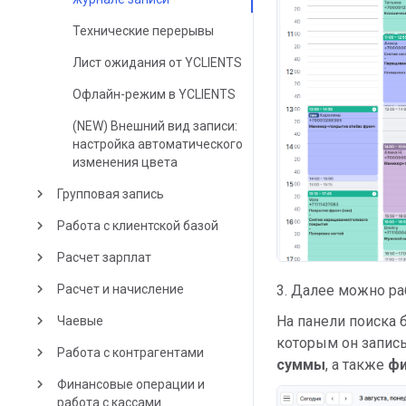
Технические перерывы
Лист ожидания от YCLIENTS
Офлайн-режим в YCLIENTS
(NEW) Внешний вид записи:
настройка автоматического
изменения цвета
keyboard_arrow_right
Групповая запись
keyboard_arrow_right
Работа с клиентской базой
keyboard_arrow_right
Расчет зарплат
keyboard_arrow_right
Расчет и начисление
3. Далее можно ра
keyboard_arrow_right
На панели поиска 
Чаевые
которым он запис
keyboard_arrow_right
Работа с контрагентами
суммы
, а также
ф
keyboard_arrow_right
Финансовые операции и
работа с кассами