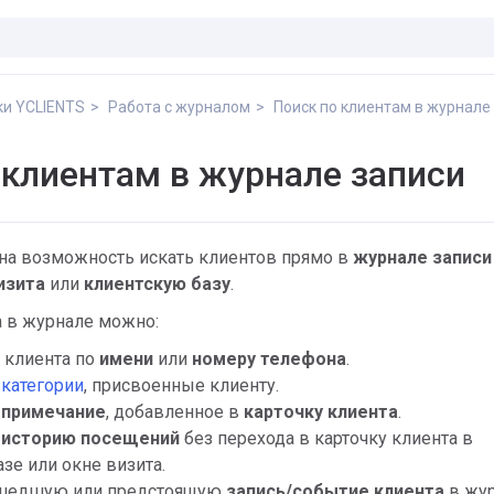
ки YCLIENTS
Работа с журналом
Поиск по клиентам в журнале
 клиентам в журнале записи
пна возможность искать клиентов прямо в
журнале записи
изита
или
клиентскую базу
.
 в журнале можно:
 клиента по
имени
или
номеру телефона
.
ь
категории
, присвоенные клиенту.
ь
примечание
, добавленное в
карточку клиента
.
ь
историю посещений
без перехода в карточку клиента в
зе или окне визита.
шедшую или предстоящую
запись/событие клиента
в жур