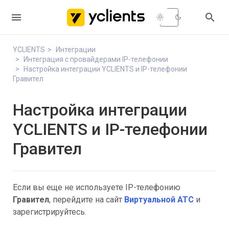


light_mode
dark_mode
YCLIENTS
Интеграции
Интеграция с провайдерами IP-телефонии
Настройка интеграции YCLIENTS и IP-телефонии
Гравител
Настройка интеграции
YCLIENTS и IP-телефонии
Гравител
Если вы еще не используете IP-телефонию
Гравител
, перейдите на сайт
Виртуальной АТС
и
зарегистрируйтесь.