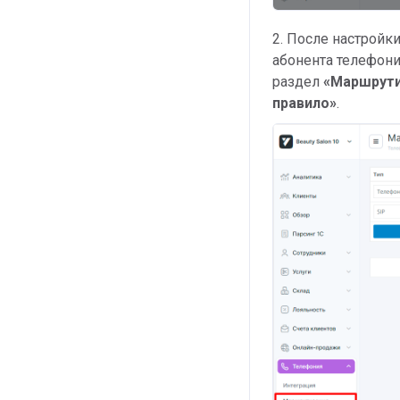
2. После настрой
абонента телефонии
раздел
«
Маршрут
правило»
.