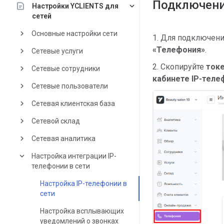
Подключен
keyboard_arrow_down
Настройки YCLIENTS для
сетей
keyboard_arrow_right
Основные настройки сети
1. Для подключени
«
Телефония»
.
keyboard_arrow_right
Сетевые услуги
2. Скопируйте
ток
keyboard_arrow_right
Сетевые сотрудники
кабинете IP-теле
keyboard_arrow_right
Сетевые пользователи
keyboard_arrow_right
Сетевая клиентская база ​
keyboard_arrow_right
Сетевой склад
keyboard_arrow_right
Сетевая аналитика
keyboard_arrow_down
Настройка интеграции IP-
телефонии в сети
Настройка IP-телефонии в
сети
Настройка всплывающих
уведомлений о звонках