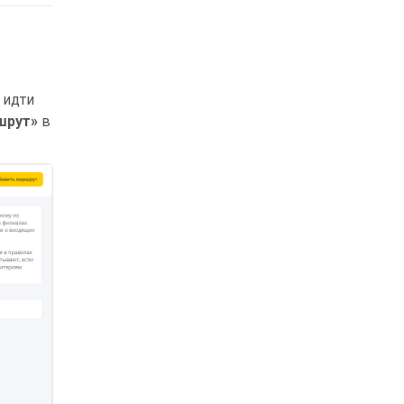
 идти
шрут»
в