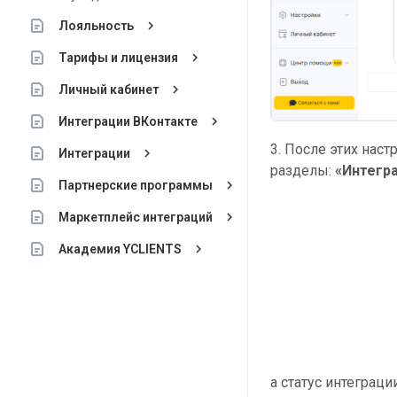
keyboard_arrow_right
Лояльность
keyboard_arrow_right
Тарифы и лицензия
keyboard_arrow_right
Личный кабинет
keyboard_arrow_right
Интеграции ВКонтакте
3. После этих нас
keyboard_arrow_right
Интеграции
разделы:
«Интегр
keyboard_arrow_right
Партнерские программы
keyboard_arrow_right
Маркетплейс интеграций
keyboard_arrow_right
Академия YCLIENTS
а статус интеграци