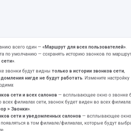
анию всего один —
«
Маршрут для всех пользователей»
.
та по умолчанию — сохранять историю звонков по маршру
 сети»
.
йке звонки будут видны
только в истории звонков сети
,
домления нигде не будут работать
. Измените настройку 
одима:
ков сети и всех салонов
— всплывающее окно о звонке 
о всех филиалах сети, звонок будет виден во всех филиала
зор
>
Звонки
»
.
нков сети и уведомленных салонов
— всплывающее окно
 появляться в том филиале/филиалах, которые будут выбр
е.