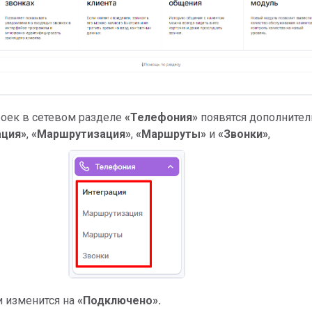
троек в сетевом разделе
«
Телефония»
появятся дополните
ация»
,
«
Маршрутизация
»
,
«
Маршруты
»
и
«
Звонки
»
,
и изменится на
«
Подключено
».