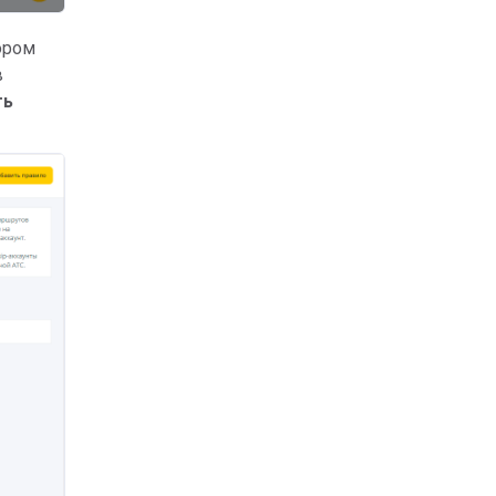
ором
в
ть