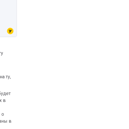
ту
на ту,
будет
х в
 о
аны в