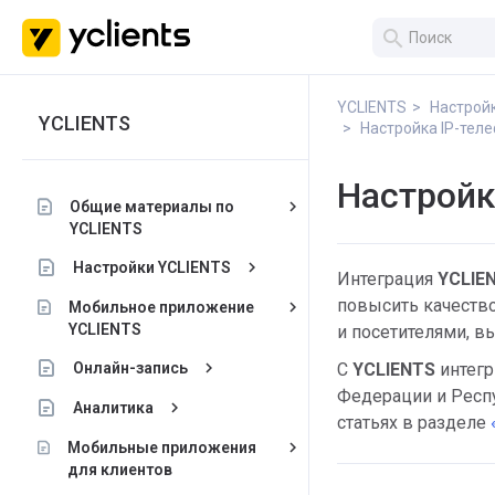
search
YCLIENTS
Настройк
YCLIENTS
Настройка IP-теле
Настройк
keyboard_arrow_right
Общие материалы по
YCLIENTS
keyboard_arrow_right
Настройки YCLIENTS
Интеграция
YCLIE
повысить качество
keyboard_arrow_right
Мобильное приложение
YCLIENTS
и посетителями, в
keyboard_arrow_right
Онлайн-запись
С
YCLIENTS
интегр
Федерации и Респ
keyboard_arrow_right
Аналитика
статьях в разделе
keyboard_arrow_right
Мобильные приложения
для клиентов