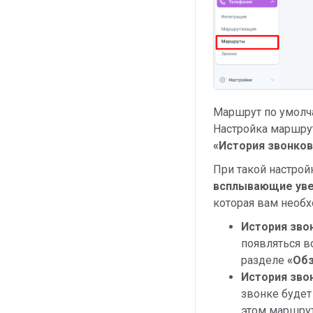
Маршрут по умолч
Настройка маршру
«
История звонков
При такой настро
всплывающие уве
которая вам необх
История звон
появляться в
разделе
«
Об
История зво
звонке будет
этом маршрут