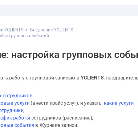
ки YCLIENTS
Внедрение YCLIENTS
ойка групповых событий
е: настройка групповых соб
чать работу с групповой записью в
YCLIENTS
, предварител
к сотрудников
;
повые услуги
(внести прайс услуг), и указать,
какие услуги
отрудники
;
график
работы
сотрудников (расписание);
повые события
в Журнале записи.