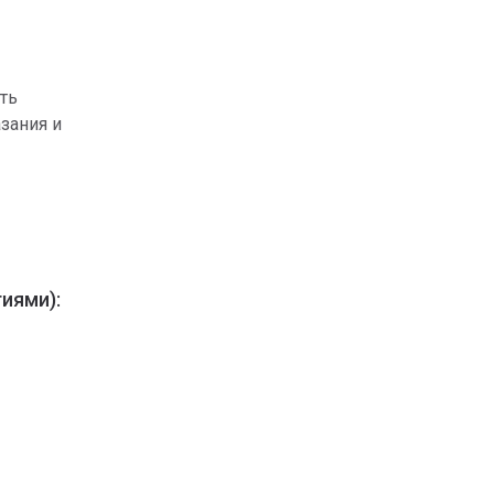
ть
азания и
иями):