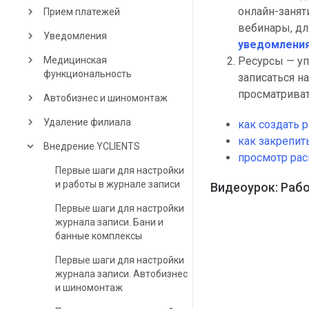
онлайн-занят
keyboard_arrow_right
Прием платежей
вебинары, дл
keyboard_arrow_right
Уведомления
уведомлени
keyboard_arrow_right
Ресурсы — у
Медицинская
функциональность
записаться н
просматриват
keyboard_arrow_right
Автобизнес и шиномонтаж
keyboard_arrow_right
Удаление филиала
как создать 
как закрепить
keyboard_arrow_down
Внедрение YCLIENTS
просмотр рас
Первые шаги для настройки
и работы в журнале записи
Видеоурок: Рабо
Первые шаги для настройки
журнала записи. Бани и
банные комплексы
Первые шаги для настройки
журнала записи. Автобизнес
и шиномонтаж