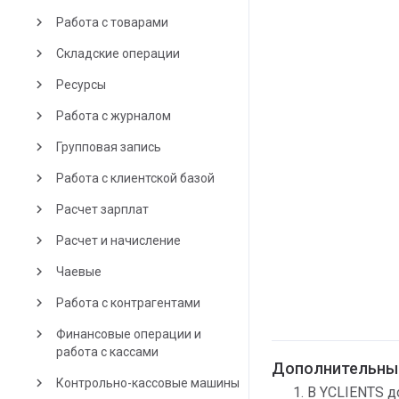
keyboard_arrow_right
Работа с товарами
keyboard_arrow_right
Складские операции
keyboard_arrow_right
Ресурсы
keyboard_arrow_right
Работа с журналом
keyboard_arrow_right
Групповая запись
keyboard_arrow_right
Работа с клиентской базой
keyboard_arrow_right
Расчет зарплат
keyboard_arrow_right
Расчет и начисление
keyboard_arrow_right
Чаевые
keyboard_arrow_right
Работа с контрагентами
keyboard_arrow_right
Финансовые операции и
работа с кассами
Дополнительные
keyboard_arrow_right
Контрольно-кассовые машины
В YCLIENTS д