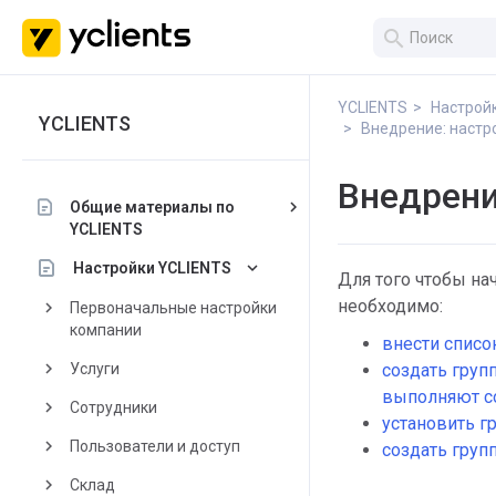
search
YCLIENTS
Настрой
YCLIENTS
Внедрение: настр
Внедрени
keyboard_arrow_right
Общие материалы по
YCLIENTS
keyboard_arrow_down
Настройки YCLIENTS
Для того чтобы на
необходимо:
keyboard_arrow_right
Первоначальные настройки
компании
внести списо
keyboard_arrow_right
Услуги
создать груп
выполняют с
keyboard_arrow_right
Сотрудники
установить 
keyboard_arrow_right
Пользователи и доступ
создать груп
keyboard_arrow_right
Склад