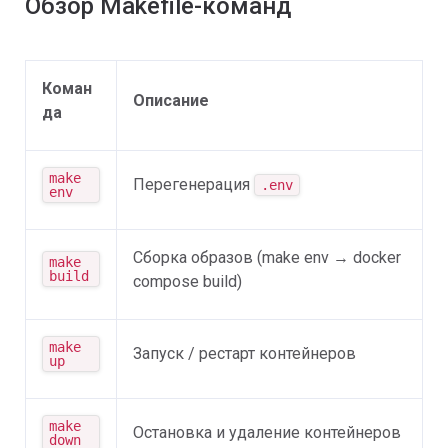
Обзор Makefile-команд
Коман
Описание
да
make 
Перегенерация
.env
env
Сборка образов (make env → docker
make 
build
compose build)
make 
Запуск / рестарт контейнеров
up
make 
Остановка и удаление контейнеров
down