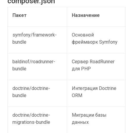
composer.json
Пакет
Назначение
symfony/framework-
Основной
bundle
фреймворк Symfony
baldinof/roadrunner-
Сервер RoadRunner
bundle
для PHP
doctrine/doctrine-
Интеграция Doctrine
bundle
ORM
doctrine/doctrine-
Миграции базы
migrations-bundle
данных