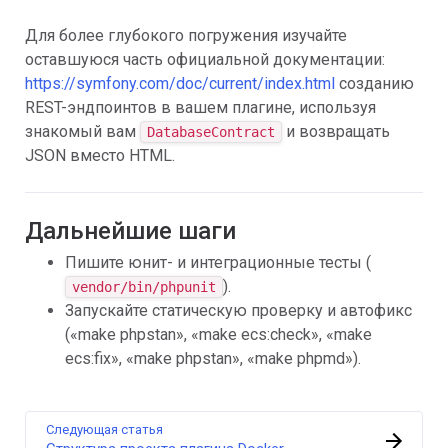
Для более глубокого погружения изучайте
оставшуюся часть официальной документации:
https://symfony.com/doc/current/index.html
созданию
REST-эндпоинтов в вашем плагине, используя
знакомый вам
и возвращать
DatabaseContract
JSON вместо HTML.
Дальнейшие шаги
Пишите юнит- и интеграционные тесты (
).
vendor/bin/phpunit
Запускайте статическую проверку и автофикс
(«make phpstan», «make ecs:check», «make
ecs:fix», «make phpstan», «make phpmd»).
Следующая статья