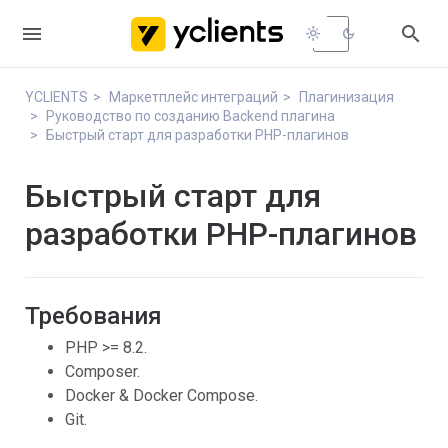


light_mode
dark_mode
YCLIENTS
Маркетплейс интеграций
Плагинизация
Руководство по созданию Backend плагина
Быстрый старт для разработки PHP-плагинов
Быстрый старт для
разработки PHP-плагинов
Требования
PHP >= 8.2.
Composer.
Docker & Docker Compose.
Git.