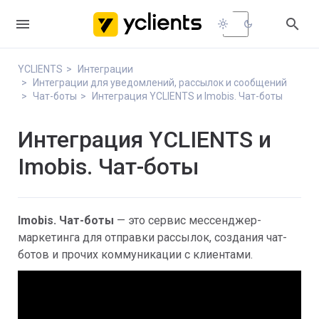


light_mode
dark_mode
YCLIENTS
Интеграции
Интеграции для уведомлений, рассылок и сообщений
Чат-боты
Интеграция YCLIENTS и Imobis. Чат-боты
Интеграция YCLIENTS и
Imobis. Чат-боты
Imobis. Чат-боты
— это сервис мессенджер-
маркетинга для отправки рассылок, создания чат-
ботов и прочих коммуникации с клиентами.