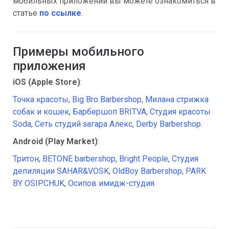
мобильных приложений вы можете ознакомиться в
статье
по ссылке
.
Примеры мобильного
приложения
iOS (Apple Store)
:
Точка красоты
,
Big Bro Barbershop
,
Милана стрижка
собак и кошек
,
Барбершоп BRITVA
,
Студия красоты
Soda
,
Сеть студий загара Алекс
,
Derby Barbershop
.
Android (Play Market)
:
Тритон
,
BETONE barbershop
,
Bright People
,
Студия
депиляции SAHAR&VOSK
,
OldBoy Barbershop
,
PARK
BY OSIPCHUK
,
Осипов имидж-студия
.