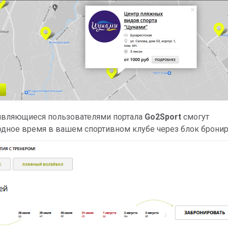
 являющиеся пользователями портала
Go2Sport
смогут
одное время в вашем спортивном клубе через блок бронир