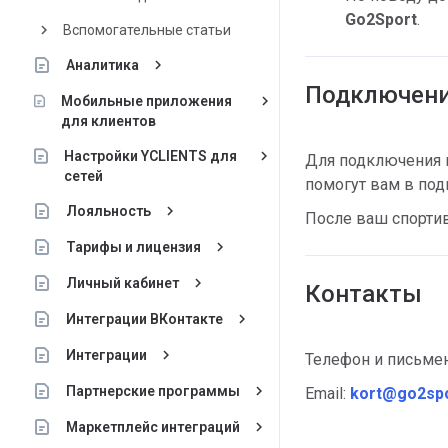
Go2Sport
.
keyboard_arrow_right
Вспомогательные статьи
keyboard_arrow_right
Аналитика
Подключен
keyboard_arrow_right
Мобильные приложения
для клиентов
keyboard_arrow_right
Настройки YCLIENTS для
Для подключения 
сетей
помогут вам в под
keyboard_arrow_right
Лояльность
После ваш спорти
keyboard_arrow_right
Тарифы и лицензия
keyboard_arrow_right
Личный кабинет
Контакты
keyboard_arrow_right
Интеграции ВКонтакте
keyboard_arrow_right
Интеграции
Телефон и письме
keyboard_arrow_right
Партнерские программы
Email:
kort@go2spo
keyboard_arrow_right
Маркетплейс интеграций