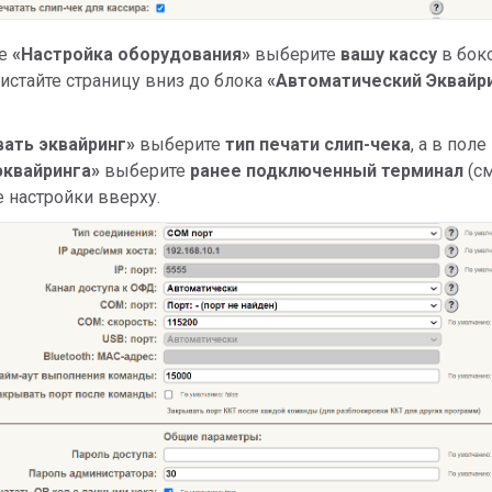
ле
«Настройка оборудования»
выберите
вашу кассу
в бок
истайте страницу вниз до блока
«Автоматический Эквайри
вать эквайринг»
выберите
тип печати слип-чека
, а в поле
эквайринга»
выберите
ранее подключенный терминал
(с
е настройки вверху.