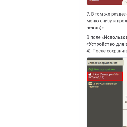
7. В
том же разде
меню снизу и прол
чеков)»
.
В поле «
Использо
«Устройство для 
4). После сохранит