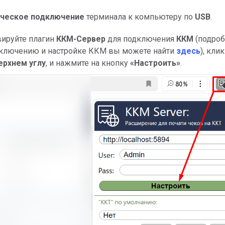
ческое подключение
терминала к компьютеру по
USB
.
вируйте плагин
ККМ-Сервер
для подключения
ККМ
(подро
дключению и настройке ККМ вы можете найти
здесь
), кли
ерхнем углу
, и нажмите на кнопку
«Настроить»
.