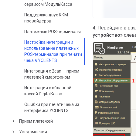
сервисом МодульКасса
Поддержка двух ККМ
провайдеров
4. Перейдите в ра
Платежные POS-терминалы
устройство»
слева
Настройка интеграции и
использование платежных
POS-терминалов при печати
чека в YCLIENTS
Интеграция с 2can — прием
платежей смартфоном
Интеграция с облачной
кассой DigitalKassa
Ошибки при печати чека из
интерфейса YCLIENTS
keyboard_arrow_right
Прием платежей
keyboard_arrow_right
Уведомления