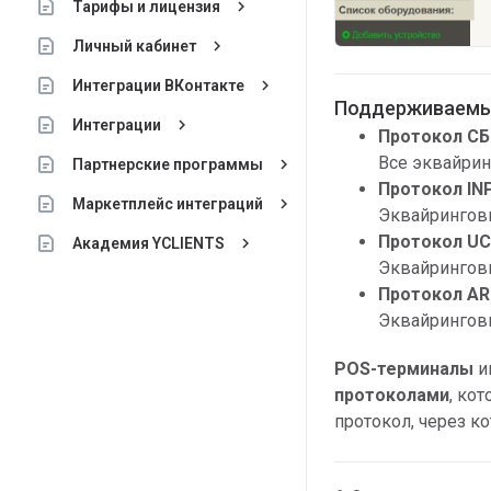
keyboard_arrow_right
Тарифы и лицензия
keyboard_arrow_right
Личный кабинет
keyboard_arrow_right
Интеграции ВКонтакте
Поддерживаемы
keyboard_arrow_right
Интеграции
Протокол
С
Все эквайри
keyboard_arrow_right
Партнерские программы
Протокол IN
keyboard_arrow_right
Маркетплейс интеграций
Эквайринговы
Протокол U
keyboard_arrow_right
Академия YCLIENTS
Эквайринговы
Протокол AR
Эквайринговы
POS-терминалы
и
протоколами
, ко
протокол, через ко