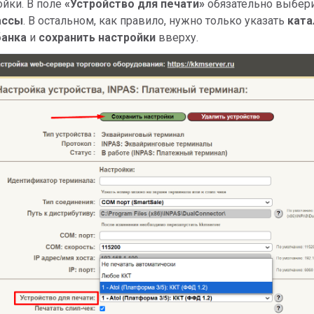
ойки. В поле
«Устройство для печати»
обязательно выбер
ассы
. В остальном, как правило, нужно только указать
ката
банка
и
с
охранить настройки
вверху.