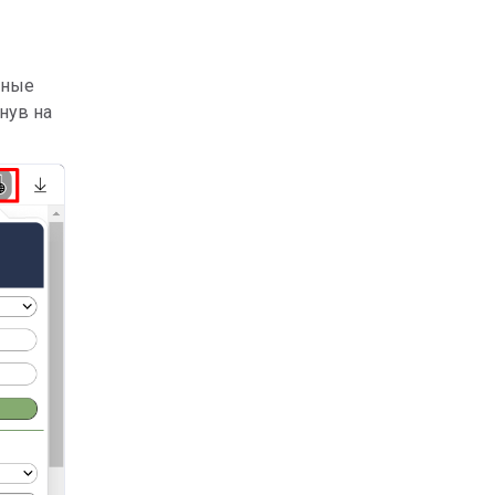
бные
кнув на