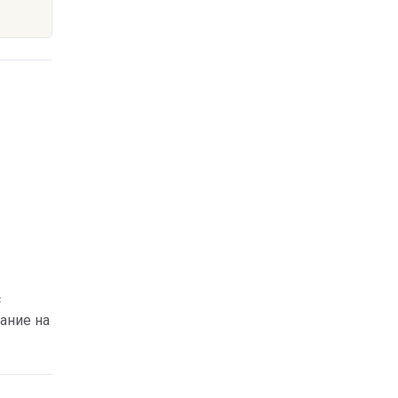
с
ание на