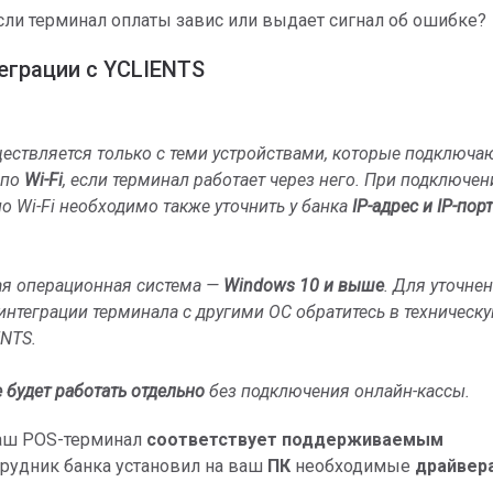
если терминал оплаты завис или выдает сигнал об ошибке?
еграции с YCLIENTS
ествляется только с теми устройствами, которые подключа
 по
Wi-Fi
, если терминал работает через него. При подключен
о Wi-Fi необходимо также уточнить у банка
IP-адрес и IP-порт
я операционная система —
Windows 10 и выше
. Для уточне
нтеграции терминала с другими ОС обратитесь в техническ
ENTS.
е будет работать
отдельно
без подключения онлайн-кассы.
ваш POS-терминал
соответствует поддерживаемым
трудник банка установил на ваш
ПК
необходимые
драйвер