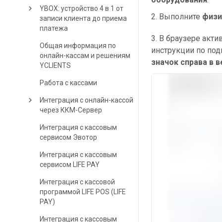
keyboard_arrow_right
YBOX: устройство 4 в 1 от
2. Выполните
физи
записи клиента до приема
платежа
3. В браузере акти
Общая информация по
инструкции по по
онлайн-кассам и решениям
значок справа в в
YCLIENTS
Работа с кассами
keyboard_arrow_right
Интеграция с онлайн-кассой
через ККМ-Сервер
Интеграция с кассовым
сервисом Эвотор
Интеграция с кассовым
сервисом LIFE PAY
Интеграция с кассовой
программой LIFE POS (LIFE
PAY)
Интеграция с кассовым