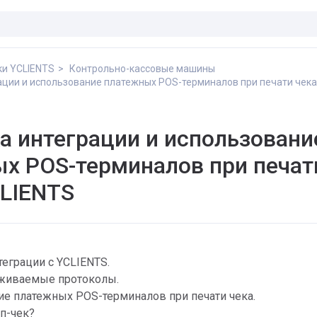
ки YCLIENTS
Контрольно-кассовые машины
ации и использование платежных POS-терминалов при печати чека
а интеграции и использовани
х POS-терминалов при печат
CLIENTS
теграции с YCLIENTS.
живаемые протоколы.
е платежных POS-терминалов при печати чека.
ип-чек?