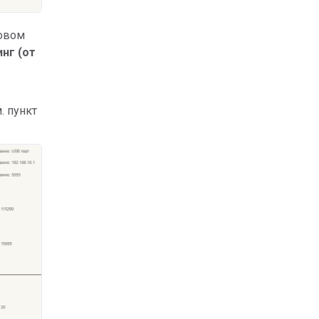
овом
нг (от
м. пункт