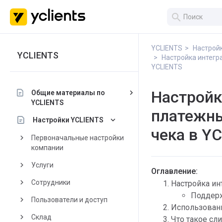
search
YCLIENTS
Настрой
YCLIENTS
Настройка интегр
YCLIENTS
Настройк
keyboard_arrow_right
Общие материалы по
YCLIENTS
платежны
keyboard_arrow_down
Настройки YCLIENTS
чека в Y
keyboard_arrow_right
Первоначальные настройки
компании
keyboard_arrow_right
Услуги
Оглавление:
keyboard_arrow_right
Сотрудники
Настройка ин
Поддер
keyboard_arrow_right
Пользователи и доступ
Использовани
keyboard_arrow_right
Склад
Что такое сл