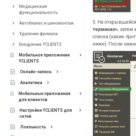
keyboard_arrow_right
Медицинская
функциональность
5. На открывшейся
keyboard_arrow_right
Автобизнес и шиномонтаж
терминал»
, затем 
keyboard_arrow_right
Удаление филиала
списка (какие про
ниже). После наж
keyboard_arrow_right
Внедрение YCLIENTS
keyboard_arrow_right
Мобильное приложение
YCLIENTS
keyboard_arrow_right
Онлайн-запись
keyboard_arrow_right
Аналитика
keyboard_arrow_right
Мобильные приложения
для клиентов
keyboard_arrow_right
Настройки YCLIENTS для
сетей
keyboard_arrow_right
Лояльность