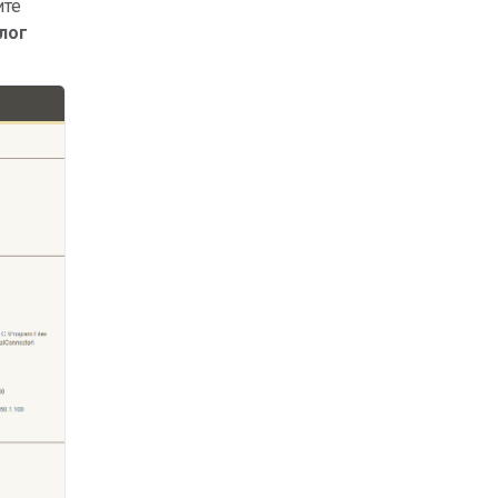
ите
лог