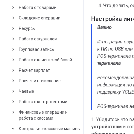
Что делать, 
keyboard_arrow_right
Работа с товарами
keyboard_arrow_right
Настройка инт
Складские операции
Важно
keyboard_arrow_right
Ресурсы
keyboard_arrow_right
Работа с журналом
Интеграция осущ
к
ПК
по
USB
или
keyboard_arrow_right
Групповая запись
POS-терминала п
keyboard_arrow_right
Работа с клиентской базой
терминала
.
keyboard_arrow_right
Расчет зарплат
Рекомендованна
keyboard_arrow_right
Расчет и начисление
информации по и
keyboard_arrow_right
Чаевые
поддержку YCLI
keyboard_arrow_right
Работа с контрагентами
POS-терминал
н
keyboard_arrow_right
Финансовые операции и
работа с кассами
1. Убедитесь что 
устройствам
и со
keyboard_arrow_down
Контрольно-кассовые машины
оборудования
.